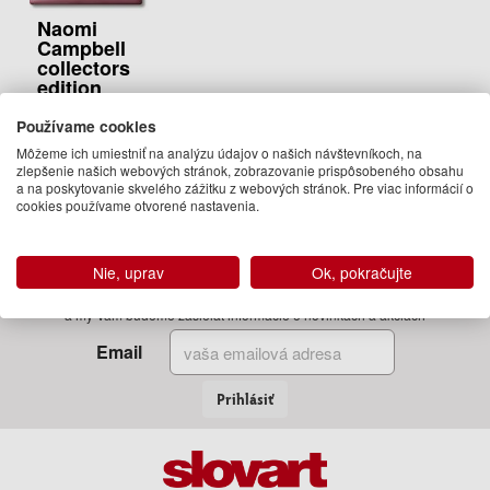
Naomi
Campbell
collectors
edition
Josh Baker,
Používame cookies
Allen Jones
Môžeme ich umiestniť na analýzu údajov o našich návštevníkoch, na
2 500.00 €
zlepšenie našich webových stránok, zobrazovanie prispôsobeného obsahu
a na poskytovanie skvelého zážitku z webových stránok. Pre viac informácií o
Na sklade
cookies používame otvorené nastavenia.
Nie, uprav
Ok, pokračujte
Zadajte Váš email
a my Vám budeme zasielať informácie o novinkách a akciách
Email
Prihlásiť