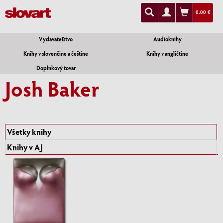
0.00 €
Vydavateľstvo
Audioknihy
Knihy v slovenčine a češtine
Knihy v angličtine
Doplnkový tovar
Josh Baker
Všetky knihy
Knihy v AJ