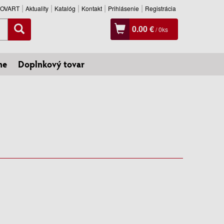
SLOVART
Aktuality
Katalóg
Kontakt
Prihlásenie
Registrácia
0.00 €
/
0
ks
ne
Doplnkový tovar