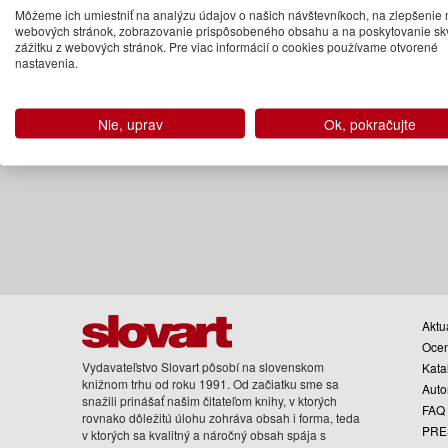
Môžeme ich umiestniť na analýzu údajov o našich návštevníkoch, na zlepšenie 
Na sklade
webových stránok, zobrazovanie prispôsobeného obsahu a na poskytovanie sk
zážitku z webových stránok. Pre viac informácií o cookies používame otvorené
nastavenia.
Nie, uprav
Ok, pokračujte
Aktua
Oce
Vydavateľstvo Slovart pôsobí na slovenskom
Kata
knižnom trhu od roku 1991. Od začiatku sme sa
Auto
snažili prinášať našim čitateľom knihy, v ktorých
FAQ
rovnako dôležitú úlohu zohráva obsah i forma, teda
PRE
v ktorých sa kvalitný a náročný obsah spája s