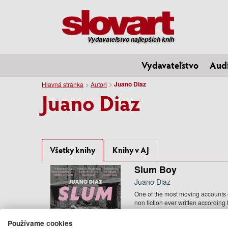
Vydavateľstvo najlepších kníh
Vydavateľstvo
Aud
Juano Diaz
Hlavná stránka
Autori
Juano Diaz
Všetky knihy
Knihy v AJ
Slum Boy
Juano Diaz
One of the most moving accounts 
non fiction ever written according 
the Guardian 'This is ...
25.95 €
Používame cookies