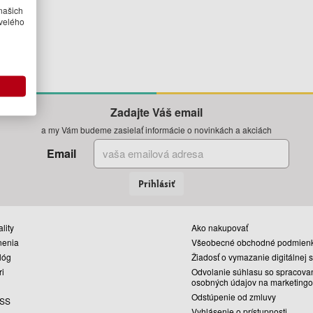
našich
velého
Zadajte Váš email
a my Vám budeme zasielať informácie o novinkách a akciách
Email
Prihlásiť
lity
Ako nakupovať
nenia
Všeobecné obchodné podmien
lóg
Žiadosť o vymazanie digitálnej 
ri
Odvolanie súhlasu so spracova
osobných údajov na marketingo
Odstúpenie od zmluvy
SS
Vyhlásenie o prístupnosti