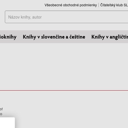
Všeobecné obchodné podmienky
Čitateľský klub 
Hľadať
ioknihy
Knihy v slovenčine a češtine
Knihy v angličti
of
to