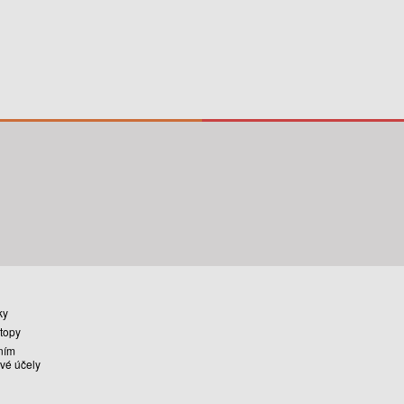
ky
stopy
ním
vé účely