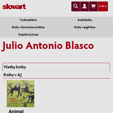
0.00 €
Vydavateľstvo
Audioknihy
Knihy v slovenčine a češtine
Knihy v angličtine
Doplnkový tovar
Julio Antonio Blasco
Všetky knihy
Knihy v AJ
Animal