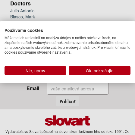
Doctors
Julio Antonio
Blasco, Mark
Doran
13.95 €
Používame cookies
Môžeme ich umiestniť na analýzu údajov o našich návštevníkoch, na
Pripravujeme
zlepšenie našich webových stránok, zobrazovanie prispôsobeného obsahu
(predobjednávka)
a na poskytovanie skvelého zážitku z webových stránok. Pre viac informácií o
cookies používame otvorené nastavenia.
Zadajte Váš email
Nie, uprav
Ok, pokračujte
a my Vám budeme zasielať informácie o novinkách a akciách
Email
Prihlásiť
Vydavateľstvo Slovart pôsobí na slovenskom knižnom trhu od roku 1991. Od