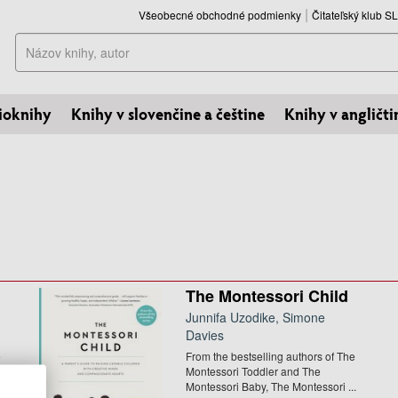
Všeobecné obchodné podmienky
Čitateľský klub 
Hľadať
ioknihy
Knihy v slovenčine a češtine
Knihy v angličti
The Montessori Child
Junnifa Uzodike, Simone
Davies
e
From the bestselling authors of The
Montessori Toddler and The
Montessori Baby, The Montessori ...