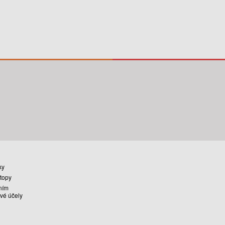
ky
stopy
ním
vé účely