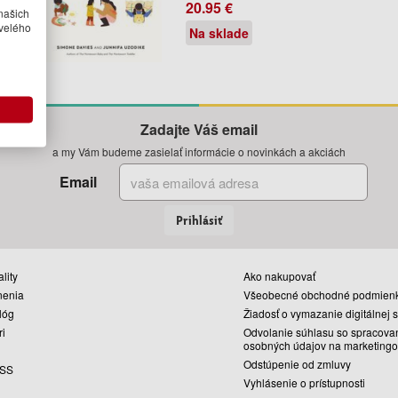
20.95 €
našich
velého
Na sklade
Zadajte Váš email
a my Vám budeme zasielať informácie o novinkách a akciách
Email
Prihlásiť
lity
Ako nakupovať
nenia
Všeobecné obchodné podmien
lóg
Žiadosť o vymazanie digitálnej 
ri
Odvolanie súhlasu so spracova
osobných údajov na marketingo
Odstúpenie od zmluvy
SS
Vyhlásenie o prístupnosti