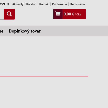
SLOVART
Aktuality
Katalóg
Kontakt
Prihlásenie
Registrácia
0.00 €
/
0
ks
ne
Doplnkový tovar