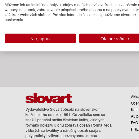
21.50 €
Môžeme ich umiestniť na analýzu údajov o našich návštevníkoch, na zlepšenie 
webových stránok, zobrazovanie prispôsobeného obsahu a na poskytovanie sk
Na objednávku
zážitku z webových stránok. Pre viac informácií o cookies používame otvorené
nastavenia.
Nie, uprav
Ok, pokračujte
Aktua
Oce
Vydavateľstvo Slovart pôsobí na slovenskom
Kata
knižnom trhu od roku 1991. Od začiatku sme sa
Auto
snažili prinášať našim čitateľom knihy, v ktorých
FAQ
rovnako dôležitú úlohu zohráva obsah i forma, teda
PRE
v ktorých sa kvalitný a náročný obsah spája s
polygraficky i výtvarne bezchybnou formou.