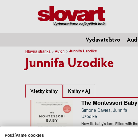
Vydavateľstvo najlepších kníh
Vydavateľstvo
Aud
Junnifa Uzodike
Hlavná stránka
Autori
Junnifa Uzodike
Všetky knihy
Knihy v AJ
The Montessori Baby
Simone Davies, Junnifa
Uzodike
Now it's baby's turn! Filled with th
values, advice, and aesthetic that
have made The ...
Používame cookies