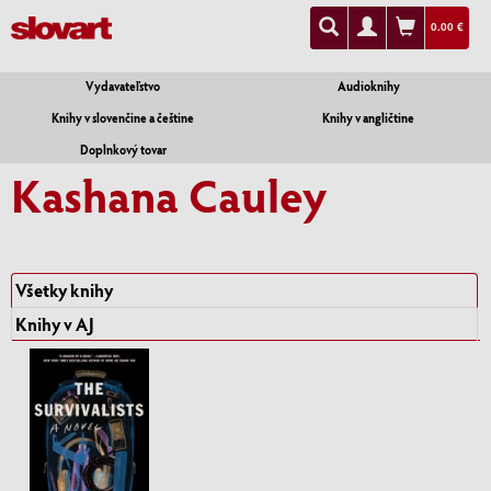
0.00 €
Vydavateľstvo
Audioknihy
Knihy v slovenčine a češtine
Knihy v angličtine
Doplnkový tovar
Kashana Cauley
Všetky knihy
Knihy v AJ