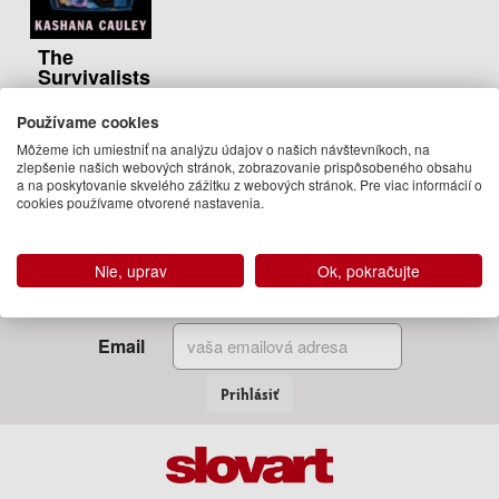
The
Survivalists
Kashana
Používame cookies
Cauley
Môžeme ich umiestniť na analýzu údajov o našich návštevníkoch, na
29.95 €
zlepšenie našich webových stránok, zobrazovanie prispôsobeného obsahu
a na poskytovanie skvelého zážitku z webových stránok. Pre viac informácií o
Na sklade
cookies používame otvorené nastavenia.
Nie, uprav
Ok, pokračujte
Zadajte Váš email
a my Vám budeme zasielať informácie o novinkách a akciách
Email
Prihlásiť