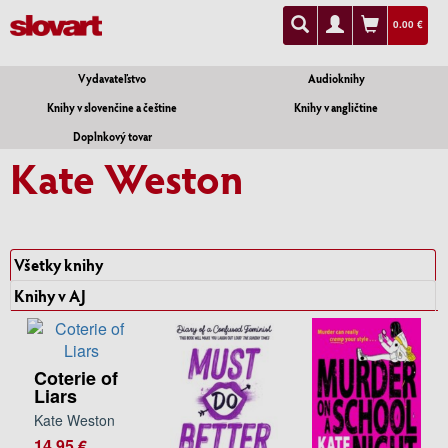
0.00 €
Vydavateľstvo
Audioknihy
Knihy v slovenčine a češtine
Knihy v angličtine
Doplnkový tovar
Kate Weston
Všetky knihy
Knihy v AJ
Coterie of
Liars
Kate Weston
14.95 €