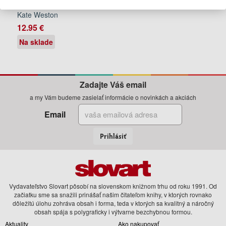
Break
Kate Weston
12.95 €
Na sklade
Zadajte Váš email
a my Vám budeme zasielať informácie o novinkách a akciách
Email
Prihlásiť
Vydavateľstvo Slovart pôsobí na slovenskom knižnom trhu od roku 1991. Od
začiatku sme sa snažili prinášať našim čitateľom knihy, v ktorých rovnako
dôležitú úlohu zohráva obsah i forma, teda v ktorých sa kvalitný a náročný
obsah spája s polygraficky i výtvarne bezchybnou formou.
Aktuality
Ako nakupovať