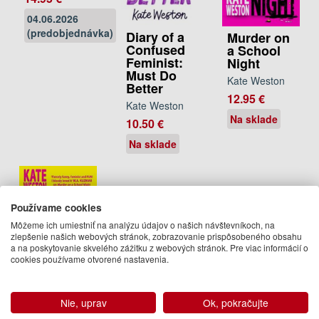
04.06.2026
(predobjednávka)
Diary of a
Murder on
Confused
a School
Feminist:
Night
Must Do
Kate Weston
Better
12.95 €
Kate Weston
Na sklade
10.50 €
Na sklade
Používame cookies
Môžeme ich umiestniť na analýzu údajov o našich návštevníkoch, na
zlepšenie našich webových stránok, zobrazovanie prispôsobeného obsahu
a na poskytovanie skvelého zážitku z webových stránok. Pre viac informácií o
cookies používame otvorené nastavenia.
Murder on
Nie, uprav
Ok, pokračujte
a Summer