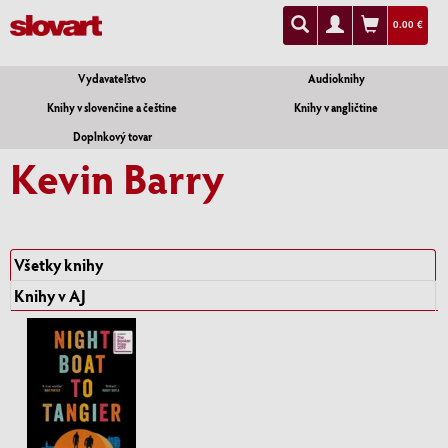
0.00 €
Vydavateľstvo
Audioknihy
Knihy v slovenčine a češtine
Knihy v angličtine
Doplnkový tovar
Kevin Barry
Všetky knihy
Knihy v AJ