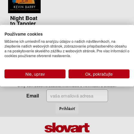
Night Boat
to Tangier
Kevin Barry
Používame cookies
18.50 €
Môžeme ich umiestniť na analýzu údajov o našich návštevníkoch, na
zlepšenie našich webových stránok, zobrazovanie prispôsobeného obsahu
Na
a na poskytovanie skvelého zážitku z webových stránok. Pre viac informácií o
objednávku
cookies používame otvorené nastavenia.
Nie, uprav
Ok, pokračujte
Zadajte Váš email
a my Vám budeme zasielať informácie o novinkách a akciách
Email
Prihlásiť