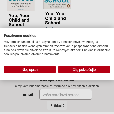
You, Your
You, Your
Child and
Child and
School
School
Sir Ken
Ken Robinson,
Robinson, Lou
Používame cookies
Lou Aronica
Aronica
22.50 €
Môžeme ich umiestniť na analýzu údajov o našich návštevníkoch, na
14.50 €
zlepšenie našich webových stránok, zobrazovanie prispôsobeného obsahu
marec 2018
a na poskytovanie skvelého zážitku z webových stránok. Pre viac informácií o
Na
cookies používame otvorené nastavenia.
(predobjednávka)
objednávku
Nie, uprav
Ok, pokračujte
Zadajte Váš email
a my Vám budeme zasielať informácie o novinkách a akciách
Email
Prihlásiť