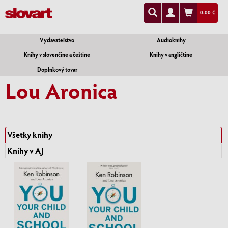
0.00 €
Vydavateľstvo
Audioknihy
Knihy v slovenčine a češtine
Knihy v angličtine
Doplnkový tovar
Lou Aronica
Všetky knihy
Knihy v AJ