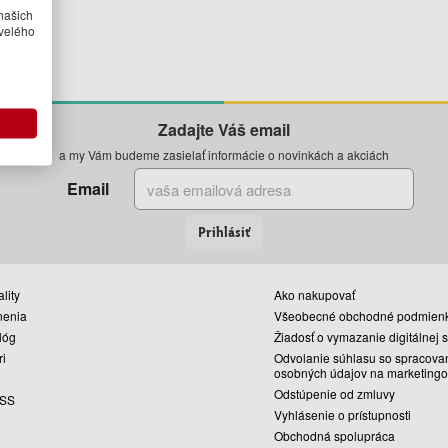
našich
velého
Zadajte Váš email
a my Vám budeme zasielať informácie o novinkách a akciách
Email
Prihlásiť
lity
Ako nakupovať
nenia
Všeobecné obchodné podmien
lóg
Žiadosť o vymazanie digitálnej 
ri
Odvolanie súhlasu so spracova
osobných údajov na marketingo
Odstúpenie od zmluvy
SS
Vyhlásenie o prístupnosti
Obchodná spolupráca