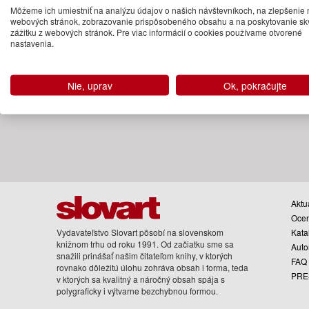
52.95 €
Môžeme ich umiestniť na analýzu údajov o našich návštevníkoch, na zlepšenie 
webových stránok, zobrazovanie prispôsobeného obsahu a na poskytovanie sk
Na objednávku
zážitku z webových stránok. Pre viac informácií o cookies používame otvorené
nastavenia.
Nie, uprav
Ok, pokračujte
Aktua
Oce
Vydavateľstvo Slovart pôsobí na slovenskom
Kata
knižnom trhu od roku 1991. Od začiatku sme sa
Auto
snažili prinášať našim čitateľom knihy, v ktorých
FAQ
rovnako dôležitú úlohu zohráva obsah i forma, teda
PRE
v ktorých sa kvalitný a náročný obsah spája s
polygraficky i výtvarne bezchybnou formou.