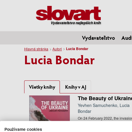
Vydavateľstvo najlepších kníh
Vydavateľstvo
Aud
Lucia Bondar
Hlavná stránka
Autori
Lucia Bondar
Všetky knihy
Knihy v AJ
The Beauty of Ukrain
Yevhen Samuchenko, Lucia
Bondar
On 24 February 2022, the invasio
of Ukraine by Russian troops
began. Since then, Russia's war ..
Používame cookies