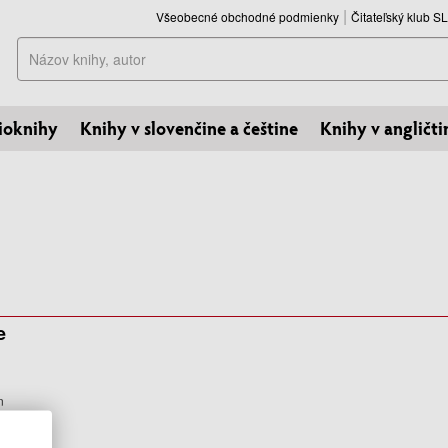
Všeobecné obchodné podmienky
Čitateľský klub 
Hľadať
ioknihy
Knihy v slovenčine a češtine
Knihy v angličti
e
n
.