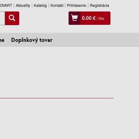
SLOVART
Aktuality
Katalóg
Kontakt
Prihlásenie
Registrácia
0.00 €
/
0
ks
ne
Doplnkový tovar