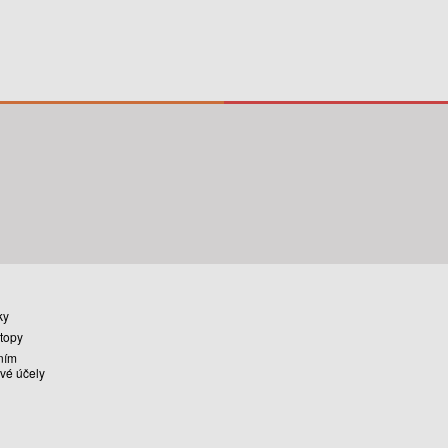
ky
stopy
ním
vé účely