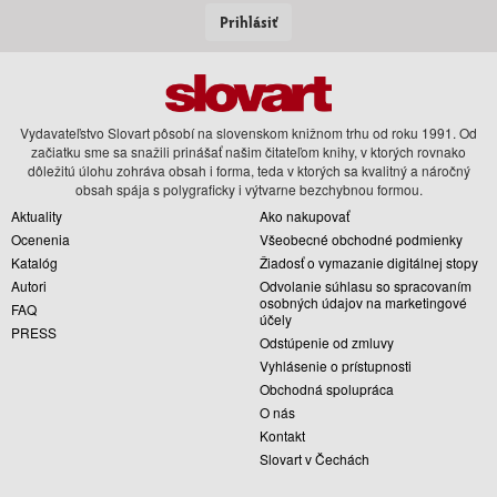
Prihlásiť
Vydavateľstvo Slovart pôsobí na slovenskom knižnom trhu od roku 1991. Od
začiatku sme sa snažili prinášať našim čitateľom knihy, v ktorých rovnako
dôležitú úlohu zohráva obsah i forma, teda v ktorých sa kvalitný a náročný
obsah spája s polygraficky i výtvarne bezchybnou formou.
Aktuality
Ako nakupovať
Ocenenia
Všeobecné obchodné podmienky
Katalóg
Žiadosť o vymazanie digitálnej stopy
Autori
Odvolanie súhlasu so spracovaním
osobných údajov na marketingové
FAQ
účely
PRESS
Odstúpenie od zmluvy
Vyhlásenie o prístupnosti
Obchodná spolupráca
O nás
Kontakt
Slovart v Čechách