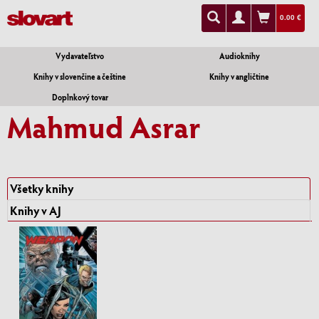
0.00 €
Vydavateľstvo
Audioknihy
Knihy v slovenčine a češtine
Knihy v angličtine
Doplnkový tovar
Mahmud Asrar
Všetky knihy
Knihy v AJ