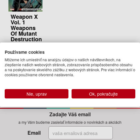
Weapon X
Vol. 1
Weapons
Of Mutant
Destruction
Prelude
Používame cookies
Greg Pak, Greg
Land, Mahmud
Môžeme ich umiestniť na analýzu údajov o našich návštevníkoch, na
Asrar
zlepšenie našich webových stránok, zobrazovanie prispôsobeného obsahu
a na poskytovanie skvelého zážitku z webových stránok. Pre viac informácií o
14.50 €
cookies používame otvorené nastavenia.
Na
objednávku
Nie, uprav
Ok, pokračujte
Zadajte Váš email
a my Vám budeme zasielať informácie o novinkách a akciách
Email