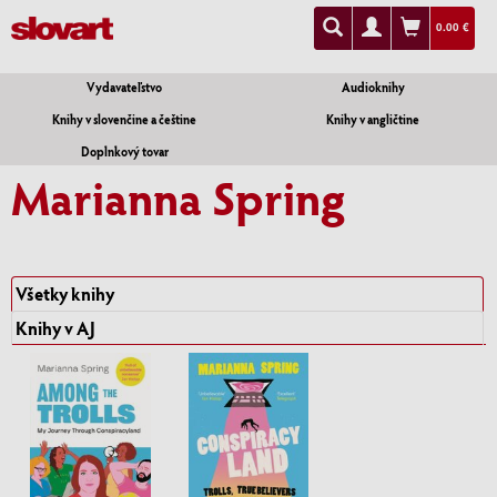
0.00 €
Vydavateľstvo
Audioknihy
Knihy v slovenčine a češtine
Knihy v angličtine
Doplnkový tovar
Marianna Spring
Všetky knihy
Knihy v AJ