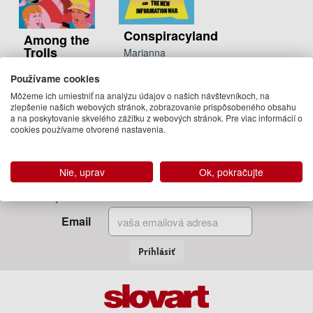
Conspiracyland
Among the
Trolls
Marianna
Spring
Marianna
Používame cookies
15.95 €
Spring
Môžeme ich umiestniť na analýzu údajov o našich návštevníkoch, na
21.95 €
Na sklade
zlepšenie našich webových stránok, zobrazovanie prispôsobeného obsahu
a na poskytovanie skvelého zážitku z webových stránok. Pre viac informácií o
Na sklade
cookies používame otvorené nastavenia.
Nie, uprav
Ok, pokračujte
Zadajte Váš email
a my Vám budeme zasielať informácie o novinkách a akciách
Email
Prihlásiť