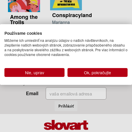
Conspiracyland
Among the
Trolls
Marianna
Spring
Marianna
Používame cookies
15.95 €
Spring
Môžeme ich umiestniť na analýzu údajov o našich návštevníkoch, na
21.95 €
Na sklade
zlepšenie našich webových stránok, zobrazovanie prispôsobeného obsahu
a na poskytovanie skvelého zážitku z webových stránok. Pre viac informácií o
Na sklade
cookies používame otvorené nastavenia.
Nie, uprav
Ok, pokračujte
Zadajte Váš email
a my Vám budeme zasielať informácie o novinkách a akciách
Email
Prihlásiť