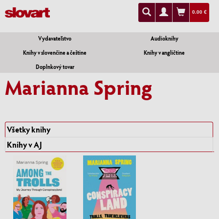
0.00 €
Vydavateľstvo
Audioknihy
Knihy v slovenčine a češtine
Knihy v angličtine
Doplnkový tovar
Marianna Spring
Všetky knihy
Knihy v AJ