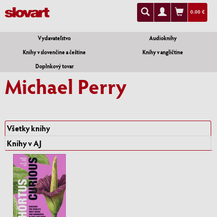
0.00 €
Vydavateľstvo
Audioknihy
Knihy v slovenčine a češtine
Knihy v angličtine
Doplnkový tovar
Michael Perry
Všetky knihy
Knihy v AJ