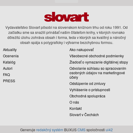
Vydavateľstvo Slovart pôsobí na slovenskom knižnom trhu od roku 1991. Od
začiatku sme sa snažili prinášať našim čitateľom knihy, v ktorých rovnako
dôležitú úlohu zohráva obsah i forma, teda v ktorých sa kvalitný a náročný
obsah spája s polygraficky i výtvarne bezchybnou formou.
Aktuality
Ako nakupovať
Ocenenia
Všeobecné obchodné podmienky
Katalóg
Žiadosť o vymazanie digitálnej stopy
Autori
Odvolanie súhlasu so spracovaním
osobných údajov na marketingové
FAQ
účely
PRESS
Odstúpenie od zmluvy
Vyhlásenie o prístupnosti
Obchodná spolupráca
O nás
Kontakt
Slovart v Čechách
Generuje
redakčný systém
BUXUS
CMS
spoločnosti
ui42