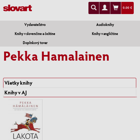
0.00 €
Vydavateľstvo
Audioknihy
Knihy v slovenčine a češtine
Knihy v angličtine
Doplnkový tovar
Pekka Hamalainen
Všetky knihy
Knihy v AJ