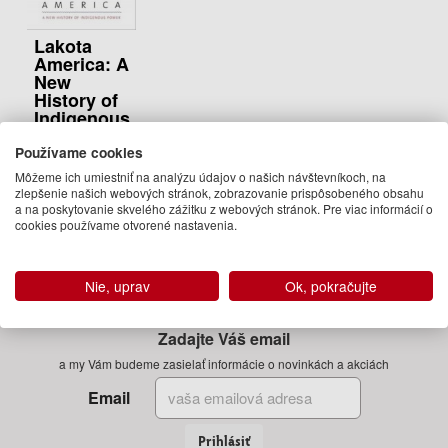
Lakota
America: A
New
History of
Indigenous
Power
Používame cookies
Pekka
Môžeme ich umiestniť na analýzu údajov o našich návštevníkoch, na
Hamalainen
zlepšenie našich webových stránok, zobrazovanie prispôsobeného obsahu
22.95 €
a na poskytovanie skvelého zážitku z webových stránok. Pre viac informácií o
cookies používame otvorené nastavenia.
Na
objednávku
Nie, uprav
Ok, pokračujte
Zadajte Váš email
a my Vám budeme zasielať informácie o novinkách a akciách
Email
Prihlásiť