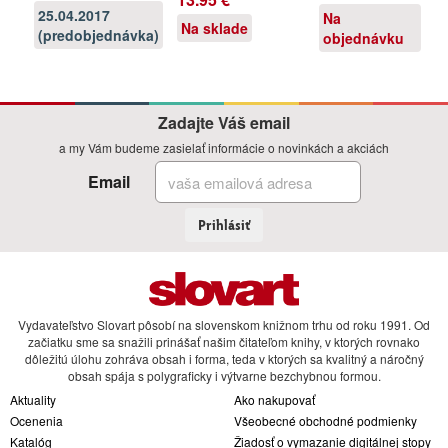
25.04.2017
Na
Na sklade
(predobjednávka)
objednávku
Zadajte Váš email
a my Vám budeme zasielať informácie o novinkách a akciách
Email
Prihlásiť
Vydavateľstvo Slovart pôsobí na slovenskom knižnom trhu od roku 1991. Od
začiatku sme sa snažili prinášať našim čitateľom knihy, v ktorých rovnako
dôležitú úlohu zohráva obsah i forma, teda v ktorých sa kvalitný a náročný
obsah spája s polygraficky i výtvarne bezchybnou formou.
Aktuality
Ako nakupovať
Ocenenia
Všeobecné obchodné podmienky
Katalóg
Žiadosť o vymazanie digitálnej stopy