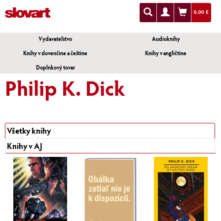
0.00 €
Vydavateľstvo
Audioknihy
Knihy v slovenčine a češtine
Knihy v angličtine
Doplnkový tovar
Philip K. Dick
Všetky knihy
Knihy v AJ