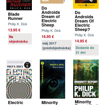
Do
Androids
Do
Blade
Dream of
Androids
Runner
Electric
Dream Of
Philip K. Dick
Sheep
Electric
Sheep?
13.95 €
Philip K. Dick
Philip K. Dick
16.95 €
Na
14.95 €
objednávku
máj 2017
Dodanie do
(predobjednávka)
21 dní
Minority
Electric
Minority