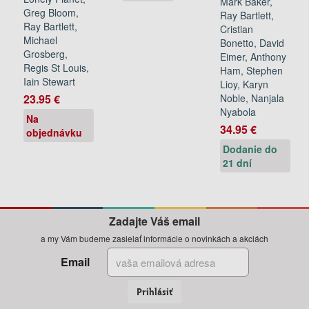
Mark Baker,
Greg Bloom,
Ray Bartlett,
Ray Bartlett,
Cristian
Michael
Bonetto, David
Grosberg,
Eimer, Anthony
Regis St Louis,
Ham, Stephen
Iain Stewart
Lioy, Karyn
23.95 €
Noble, Nanjala
Nyabola
Na
34.95 €
objednávku
Dodanie do
21 dní
Zadajte Váš email
a my Vám budeme zasielať informácie o novinkách a akciách
Email
Prihlásiť