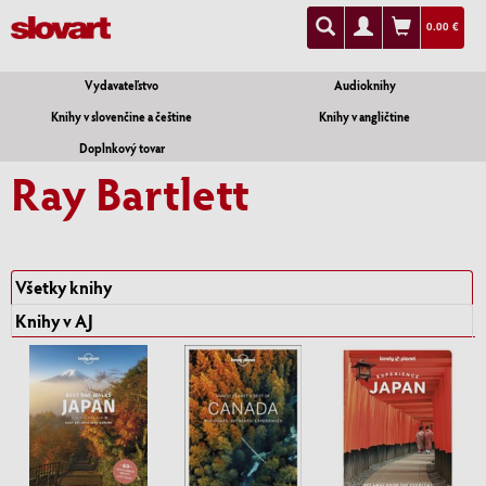
0.00 €
Vydavateľstvo
Audioknihy
Knihy v slovenčine a češtine
Knihy v angličtine
Doplnkový tovar
Ray Bartlett
Všetky knihy
Knihy v AJ