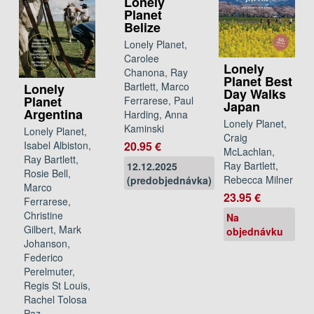
Lonely
Planet
Belize
Lonely Planet,
Carolee
Lonely
Chanona, Ray
Planet Best
Bartlett, Marco
Lonely
Day Walks
Planet
Ferrarese, Paul
Japan
Argentina
Harding, Anna
Lonely Planet,
Kaminski
Lonely Planet,
Craig
Isabel Albiston,
20.95 €
McLachlan,
Ray Bartlett,
Ray Bartlett,
12.12.2025
Rosie Bell,
Rebecca Milner
(predobjednávka)
Marco
23.95 €
Ferrarese,
Christine
Na
Gilbert, Mark
objednávku
Johanson,
Federico
Perelmuter,
Regis St Louis,
Rachel Tolosa
Paz