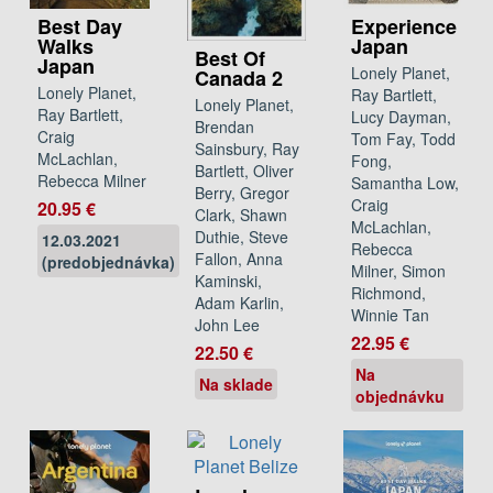
Experience
Best Day
Japan
Walks
Best Of
Japan
Lonely Planet,
Canada 2
Lonely Planet,
Ray Bartlett,
Lonely Planet,
Ray Bartlett,
Lucy Dayman,
Brendan
Craig
Tom Fay, Todd
Sainsbury, Ray
McLachlan,
Fong,
Bartlett, Oliver
Rebecca Milner
Samantha Low,
Berry, Gregor
Craig
20.95 €
Clark, Shawn
McLachlan,
Duthie, Steve
12.03.2021
Rebecca
Fallon, Anna
(predobjednávka)
Milner, Simon
Kaminski,
Richmond,
Adam Karlin,
Winnie Tan
John Lee
22.95 €
22.50 €
Na
Na sklade
objednávku