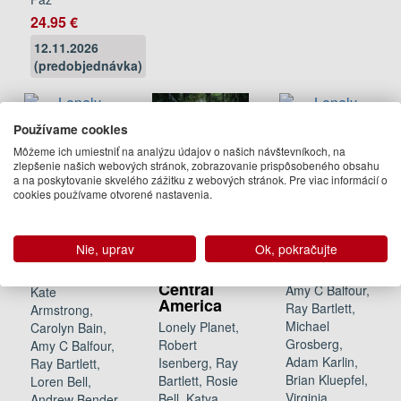
24.95 €
12.11.2026
(predobjednávka)
Používame cookies
Môžeme ich umiestniť na analýzu údajov o našich návštevníkoch, na
zlepšenie našich webových stránok, zobrazovanie prispôsobeného obsahu
a na poskytovanie skvelého zážitku z webových stránok. Pre viac informácií o
Lonely
Lonely
cookies používame otvorené nastavenia.
Planet Best
Planet New
Road Trips
York & the
USA
Mid-
Atlantic
Nie, uprav
Ok, pokračujte
Lonely
Lonely Planet,
Planet
Lonely Planet,
Margot Bigg,
Central
Amy C Balfour,
Kate
America
Ray Bartlett,
Armstrong,
Michael
Lonely Planet,
Carolyn Bain,
Grosberg,
Robert
Amy C Balfour,
Adam Karlin,
Isenberg, Ray
Ray Bartlett,
Brian Kluepfel,
Bartlett, Rosie
Loren Bell,
Virginia
Bell, Katya
Andrew Bender,