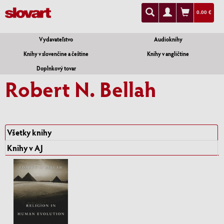
0.00 €
Vydavateľstvo
Audioknihy
Knihy v slovenčine a češtine
Knihy v angličtine
Doplnkový tovar
Robert N. Bellah
Všetky knihy
Knihy v AJ