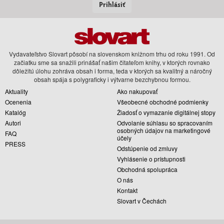
Prihlásiť
Vydavateľstvo Slovart pôsobí na slovenskom knižnom trhu od roku 1991. Od
začiatku sme sa snažili prinášať našim čitateľom knihy, v ktorých rovnako
dôležitú úlohu zohráva obsah i forma, teda v ktorých sa kvalitný a náročný
obsah spája s polygraficky i výtvarne bezchybnou formou.
Aktuality
Ako nakupovať
Ocenenia
Všeobecné obchodné podmienky
Katalóg
Žiadosť o vymazanie digitálnej stopy
Autori
Odvolanie súhlasu so spracovaním
osobných údajov na marketingové
FAQ
účely
PRESS
Odstúpenie od zmluvy
Vyhlásenie o prístupnosti
Obchodná spolupráca
O nás
Kontakt
Slovart v Čechách