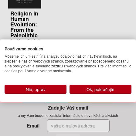
Religion in
Human
Evolution:
From the
Paleolithic
to the Axial
Age
Používame cookies
Robert N.
Môžeme ich umiestniť na analýzu údajov o našich návštevníkoch, na
Bellah
zlepšenie našich webových stránok, zobrazovanie prispôsobeného obsahu
a na poskytovanie skvelého zážitku z webových stránok. Pre viac informácií o
28.95 €
cookies používame otvorené nastavenia.
Na
objednávku
Nie, uprav
Ok, pokračujte
Zadajte Váš email
a my Vám budeme zasielať informácie o novinkách a akciách
Email