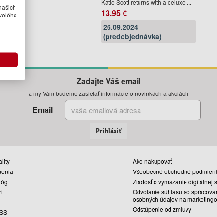
Katie Scott returns with a deluxe ...
našich
13.95 €
velého
26.09.2024
(predobjednávka)
Zadajte Váš email
a my Vám budeme zasielať informácie o novinkách a akciách
Email
Prihlásiť
lity
Ako nakupovať
nenia
Všeobecné obchodné podmien
lóg
Žiadosť o vymazanie digitálnej 
ri
Odvolanie súhlasu so spracova
osobných údajov na marketingo
Odstúpenie od zmluvy
SS