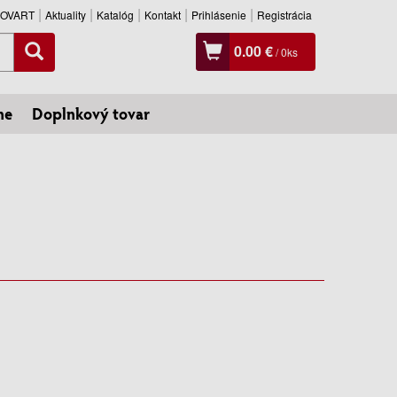
SLOVART
Aktuality
Katalóg
Kontakt
Prihlásenie
Registrácia
0.00 €
/
0
ks
ne
Doplnkový tovar