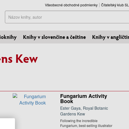
Všeobecné obchodné podmienky
Čitateľský klub 
Hľadať
ioknihy
Knihy v slovenčine a češtine
Knihy v angličti
ens Kew
Fungarium Activity
Book
Ester Gaya, Royal Botanic
Gardens Kew
n
Following the incredible
Fungarium, best-selling illustrator