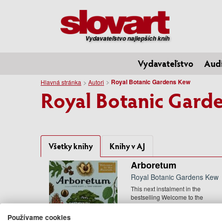
Vydavateľstvo najlepších kníh
Vydavateľstvo
Aud
Royal Botanic Gardens Kew
Hlavná stránka
Autori
Royal Botanic Gard
Všetky knihy
Knihy v AJ
Arboretum
Royal Botanic Gardens Kew
This next instalment in the
bestselling Welcome to the
Museum collection in collaboratio
with ...
Používame cookies