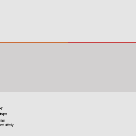
ky
stopy
ním
vé účely