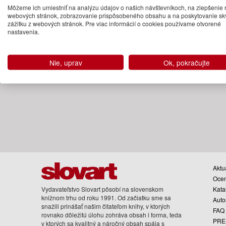
32.95 €
Môžeme ich umiestniť na analýzu údajov o našich návštevníkoch, na zlepšenie 
webových stránok, zobrazovanie prispôsobeného obsahu a na poskytovanie sk
Na sklade
zážitku z webových stránok. Pre viac informácií o cookies používame otvorené
nastavenia.
Nie, uprav
Ok, pokračujte
Aktua
Oce
Vydavateľstvo Slovart pôsobí na slovenskom
Kata
knižnom trhu od roku 1991. Od začiatku sme sa
Auto
snažili prinášať našim čitateľom knihy, v ktorých
FAQ
rovnako dôležitú úlohu zohráva obsah i forma, teda
PRE
v ktorých sa kvalitný a náročný obsah spája s