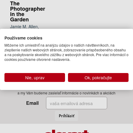
The
Photographer
in the
Garden
Jamie M. Allen,
Sarah Anne
Používame cookies
McNear
Môžeme ich umiestniť na analýzu údajov o našich návštevníkoch, na
49.95 €
zlepšenie našich webových stránok, zobrazovanie prispôsobeného obsahu
05.04.2018
a na poskytovanie skvelého zážitku z webových stránok. Pre viac informácií o
cookies používame otvorené nastavenia.
(predobjednávka)
Nie, uprav
Ok, pokračujte
Zadajte Váš email
a my Vám budeme zasielať informácie o novinkách a akciách
Email
Prihlásiť