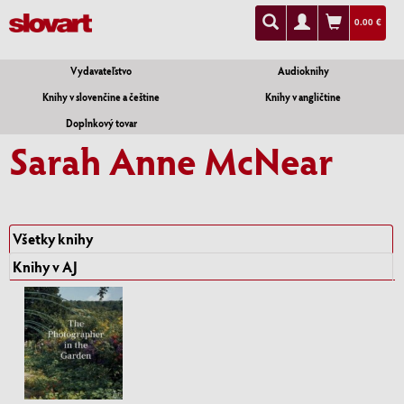
0.00 €
Vydavateľstvo
Audioknihy
Knihy v slovenčine a češtine
Knihy v angličtine
Doplnkový tovar
Sarah Anne McNear
Všetky knihy
Knihy v AJ