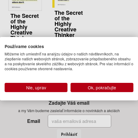
The Secret
The Secret
of the
of the
Highly
Highly
Creative
Creative
Thinker
Thinker
(paperback)
Dorte Nielsen,
Používame cookies
Dorte Nielsen,
Sarah Thurber
Sarah Thurber
Môžeme ich umiestniť na analýzu údajov o našich návštevníkoch, na
27.50 €
zlepšenie našich webových stránok, zobrazovanie prispôsobeného obsahu
23.95 €
a na poskytovanie skvelého zážitku z webových stránok. Pre viac informácií o
Na
cookies používame otvorené nastavenia.
09.09.2019
objednávku
(predobjednávka)
Nie, uprav
Ok, pokračujte
Zadajte Váš email
a my Vám budeme zasielať informácie o novinkách a akciách
Email
Prihlásiť