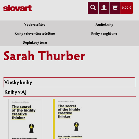
0.00 €
Vydavateľstvo
Audioknihy
Knihy v slovenčine a češtine
Knihy v angličtine
Doplnkový tovar
Sarah Thurber
Všetky knihy
Knihy v AJ