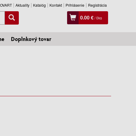
SLOVART
Aktuality
Katalóg
Kontakt
Prihlásenie
Registrácia
0.00 €
/
0
ks
ne
Doplnkový tovar