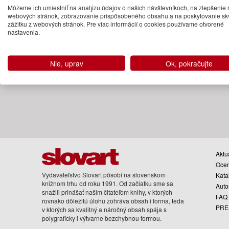
120.00 €
Môžeme ich umiestniť na analýzu údajov o našich návštevníkoch, na zlepšenie 
webových stránok, zobrazovanie prispôsobeného obsahu a na poskytovanie sk
-28%
Na sklade
zážitku z webových stránok. Pre viac informácií o cookies používame otvorené
nastavenia.
Nie, uprav
Ok, pokračujte
Aktua
Oce
Vydavateľstvo Slovart pôsobí na slovenskom
Kata
knižnom trhu od roku 1991. Od začiatku sme sa
Auto
snažili prinášať našim čitateľom knihy, v ktorých
FAQ
rovnako dôležitú úlohu zohráva obsah i forma, teda
PRE
v ktorých sa kvalitný a náročný obsah spája s
polygraficky i výtvarne bezchybnou formou.