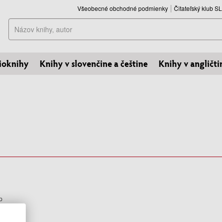
Všeobecné obchodné podmienky
Čitateľský klub 
Hľadať
ioknihy
Knihy v slovenčine a češtine
Knihy v angličti
p
s