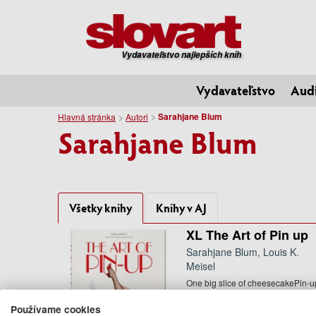
Vydavateľstvo najlepších kníh
Vydavateľstvo
Aud
Sarahjane Blum
Hlavná stránka
Autori
Sarahjane Blum
Všetky knihy
Knihy v AJ
XL The Art of Pin up
Sarahjane Blum, Louis K.
Meisel
One big slice of cheesecakePin-u
travels the long road from barrack
wall to high artIn the 15 ...
Používame cookies