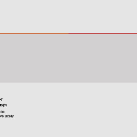
ky
stopy
ním
vé účely