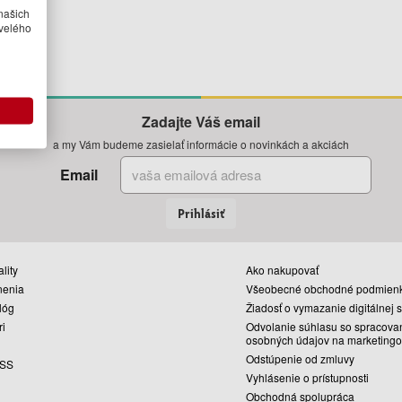
našich
velého
Zadajte Váš email
a my Vám budeme zasielať informácie o novinkách a akciách
Email
Prihlásiť
lity
Ako nakupovať
nenia
Všeobecné obchodné podmien
lóg
Žiadosť o vymazanie digitálnej 
ri
Odvolanie súhlasu so spracova
osobných údajov na marketingo
Odstúpenie od zmluvy
SS
Vyhlásenie o prístupnosti
Obchodná spolupráca