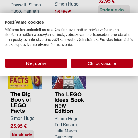
32.95 €
Simon Hugo
Dowsett, Simon
Dodanie do
Hugo, Hannah
16.95 €
21 dní
Dolan
Na
Používame cookies
23.50 €
objednávku
Môžeme ich umiestniť na analýzu údajov o našich návštevníkoch, na
Na
zlepšenie našich webových stránok, zobrazovanie prispôsobeného obsahu
a na poskytovanie skvelého zážitku z webových stránok. Pre viac informácií o
objednávku
cookies používame otvorené nastavenia.
Nie, uprav
Ok, pokračujte
The Big
The LEGO
Book of
Ideas Book
LEGO
New
Facts
Edition
Simon Hugo
Simon Hugo,
Tori Kosara,
25.95 €
Julia March,
Na sklade
Catherine