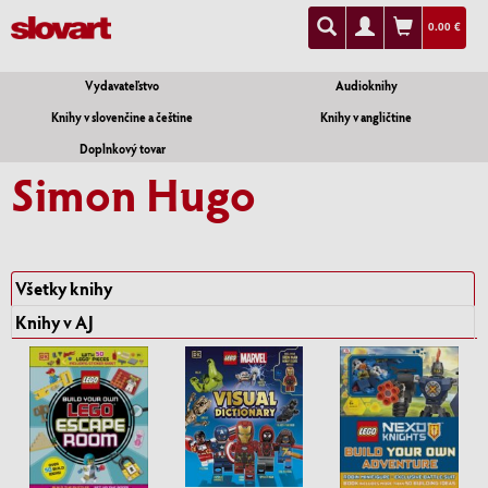
0.00 €
Vydavateľstvo
Audioknihy
Knihy v slovenčine a češtine
Knihy v angličtine
Doplnkový tovar
Simon Hugo
Všetky knihy
Knihy v AJ