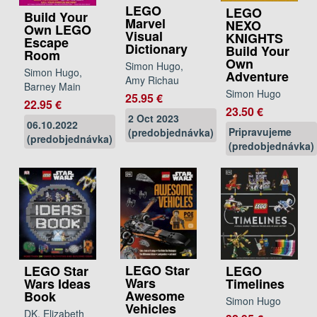
LEGO
LEGO
Build Your
Marvel
NEXO
Own LEGO
Visual
KNIGHTS
Escape
Dictionary
Build Your
Room
Own
Simon Hugo,
Simon Hugo,
Adventure
Amy Richau
Barney Main
Simon Hugo
25.95 €
22.95 €
23.50 €
2 Oct 2023
06.10.2022
Pripravujeme
(predobjednávka)
(predobjednávka)
(predobjednávka)
LEGO Star
LEGO Star
LEGO
Wars
Wars Ideas
Timelines
Awesome
Book
Simon Hugo
Vehicles
DK, Elizabeth