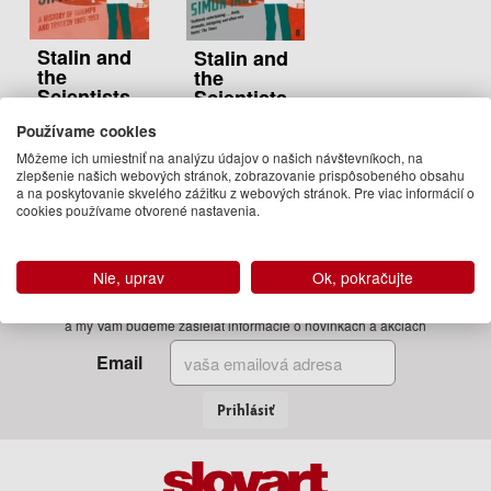
Stalin and
Stalin and
the
the
Scientists
Scientists
Simon Ings
Simon Ings
Používame cookies
25.95 €
13.50 €
Môžeme ich umiestniť na analýzu údajov o našich návštevníkoch, na
zlepšenie našich webových stránok, zobrazovanie prispôsobeného obsahu
Na
04.05.2017
a na poskytovanie skvelého zážitku z webových stránok. Pre viac informácií o
objednávku
(predobjednávka)
cookies používame otvorené nastavenia.
Nie, uprav
Ok, pokračujte
Zadajte Váš email
a my Vám budeme zasielať informácie o novinkách a akciách
Email
Prihlásiť