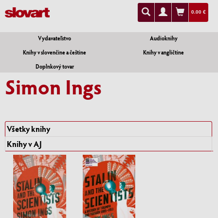
0.00 €
Vydavateľstvo
Audioknihy
Knihy v slovenčine a češtine
Knihy v angličtine
Doplnkový tovar
Simon Ings
Všetky knihy
Knihy v AJ