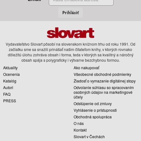
Prihlásiť
Vydavateľstvo Slovart pôsobí na slovenskom knižnom trhu od roku 1991. Od
začiatku sme sa snažili prinášať našim čitateľom knihy, v ktorých rovnako
dôležitú úlohu zohráva obsah i forma, teda v ktorých sa kvalitný a náročný
obsah spája s polygraficky i výtvarne bezchybnou formou.
Aktuality
Ako nakupovať
Ocenenia
Všeobecné obchodné podmienky
Katalóg
Žiadosť o vymazanie digitálnej stopy
Autori
Odvolanie súhlasu so spracovaním
osobných údajov na marketingové
FAQ
účely
PRESS
Odstúpenie od zmluvy
Vyhlásenie o prístupnosti
Obchodná spolupráca
O nás
Kontakt
Slovart v Čechách