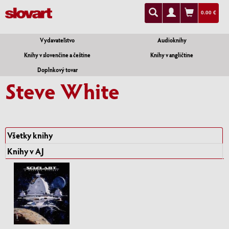
0.00 €
Vydavateľstvo
Audioknihy
Knihy v slovenčine a češtine
Knihy v angličtine
Doplnkový tovar
Steve White
Všetky knihy
Knihy v AJ