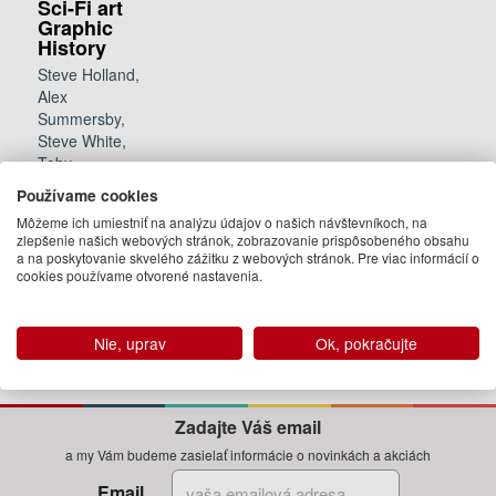
Sci-Fi art
Graphic
History
Steve Holland,
Alex
Summersby,
Steve White,
Toby
Weidmann,
Používame cookies
Adrian
Môžeme ich umiestniť na analýzu údajov o našich návštevníkoch, na
Faulkner, Tim
zlepšenie našich webových stránok, zobrazovanie prispôsobeného obsahu
Muray
a na poskytovanie skvelého zážitku z webových stránok. Pre viac informácií o
cookies používame otvorené nastavenia.
23.95 €
Na
objednávku
Nie, uprav
Ok, pokračujte
Zadajte Váš email
a my Vám budeme zasielať informácie o novinkách a akciách
Email