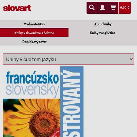
0.00 €
Vydavateľstvo
Audioknihy
Knihy v slovenčine a češtine
Knihy v angličtine
Doplnkový tovar