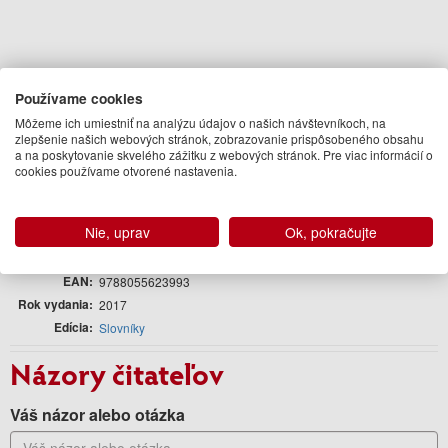
Používame cookies
Môžeme ich umiestniť na analýzu údajov o našich návštevníkoch, na
zlepšenie našich webových stránok, zobrazovanie prispôsobeného obsahu
Podrobnosti
a na poskytovanie skvelého zážitku z webových stránok. Pre viac informácií o
cookies používame otvorené nastavenia.
Jazyk
slovenský
Väzba
flexi
Nie, uprav
Ok, pokračujte
Počet strán
360
Formát
13,7 x 16,5 cm
EAN
9788055623993
Rok vydania
2017
Edícia
Slovníky
Názory čitateľov
Váš názor alebo otázka