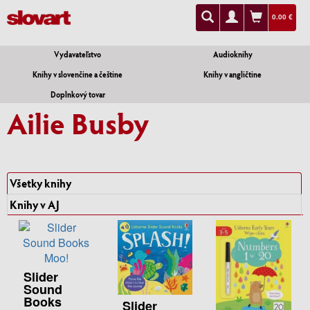
0.00 €
Vydavateľstvo
Audioknihy
Knihy v slovenčine a češtine
Knihy v angličtine
Doplnkový tovar
Ailie Busby
Všetky knihy
Knihy v AJ
Slider
Sound
Books
Slider