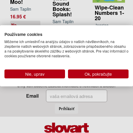
Moo!
Sound
Wipe-Clean
Books:
Sam Taplin
Numbers 1-
Splash!
16.95 €
20
Sam Taplin
Na
Jessica
22.20 €
objednávku
Greenwell
Používame cookies
Dodanie do
9.50 €
Môžeme ich umiestniť na analýzu údajov o našich návštevníkoch, na
21 dní
zlepšenie našich webových stránok, zobrazovanie prispôsobeného obsahu
Na
a na poskytovanie skvelého zážitku z webových stránok. Pre viac informácií o
objednávku
cookies používame otvorené nastavenia.
Nie, uprav
Ok, pokračujte
Zadajte Váš email
a my Vám budeme zasielať informácie o novinkách a akciách
Email
Prihlásiť