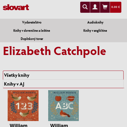
0.00 €
Vydavateľstvo
Audioknihy
Knihy v slovenčine a češtine
Knihy v angličtine
Doplnkový tovar
Elizabeth Catchpole
Všetky knihy
Knihy v AJ
William
William