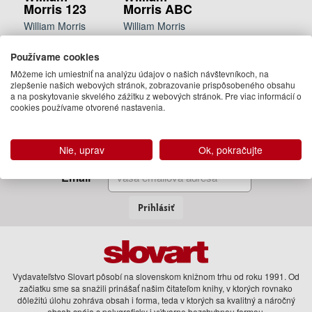
Morris 123
Morris ABC
William Morris
William Morris
9.95 €
9.95 €
Používame cookies
06.07.2017
Na
Môžeme ich umiestniť na analýzu údajov o našich návštevníkoch, na
(predobjednávka)
objednávku
zlepšenie našich webových stránok, zobrazovanie prispôsobeného obsahu
a na poskytovanie skvelého zážitku z webových stránok. Pre viac informácií o
cookies používame otvorené nastavenia.
Zadajte Váš email
Nie, uprav
Ok, pokračujte
a my Vám budeme zasielať informácie o novinkách a akciách
Email
Prihlásiť
Vydavateľstvo Slovart pôsobí na slovenskom knižnom trhu od roku 1991. Od
začiatku sme sa snažili prinášať našim čitateľom knihy, v ktorých rovnako
dôležitú úlohu zohráva obsah i forma, teda v ktorých sa kvalitný a náročný
obsah spája s polygraficky i výtvarne bezchybnou formou.