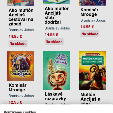
Ako muflón
Komisár
Ako muflón
Ancijáš
Mrodge
Ancijáš
sľub
cestoval na
Branislav Jobus
dodržal
západ
14.95 €
Branislav Jobus
Branislav Jobus
Na sklade
14.95 €
14.95 €
Na sklade
Na sklade
Komisár
Mrodge
Láskavé
Muflón
Branislav Jobus
rozprávky
Ancijáš a
12.95 €
jeho
Branislav Jobus
spanilá
Na sklade
15.95 €
jazda
Používame cookies