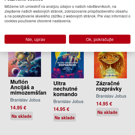
Na sklade
Branislav Jobus
Môžeme ich umiestniť na analýzu údajov o našich návštevníkoch, na
zlepšenie našich webových stránok, zobrazovanie prispôsobeného obsahu
14.95 €
a na poskytovanie skvelého zážitku z webových stránok. Pre viac informácií o
cookies používame otvorené nastavenia.
Na sklade
Nie, uprav
Ok, pokračujte
Muflón
Ultra
Zázračné
Ancijáš a
nechutné
rozprávky
mimozemšťan
komando
Branislav Jobus
Branislav Jobus
Branislav Jobus
14.95 €
14.95 €
14.95 €
Na sklade
Na sklade
Na sklade