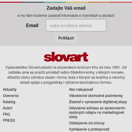
Zadajte Váš email
a my Vám budeme zasielať informácie o novinkách a akciách
Email
Prihlásiť
Vydavateľstvo Slovart pôsobí na slovenskom knižnom trhu od roku 1991. Od
začiatku sme sa snažili prinášať našim čitateľom knihy, v ktorých rovnako
dôležitú úlohu zohráva obsah i forma, teda v ktorých sa kvalitný a náročný
obsah spája s polygraficky i výtvarne bezchybnou formou.
Aktuality
Ako nakupovať
Ocenenia
Všeobecné obchodné podmienky
Katalóg
Žiadosť o vymazanie digitálnej stopy
Autori
Odvolanie súhlasu so spracovaním
osobných údajov na marketingové
FAQ
účely
PRESS
Odstúpenie od zmluvy
Vyhlásenie o prístupnosti