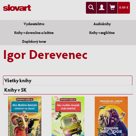
0.00 €
Vydavateľstvo
Audioknihy
Knihy v slovenčine a češtine
Knihy v angličtine
Doplnkový tovar
Igor Derevenec
Všetky knihy
Knihy v SK