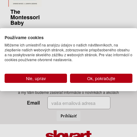
The
Montessori
Baby
Simone Davies,
Junnifa Uzodike
Používame cookies
21.50 €
Môžeme ich umiestniť na analýzu údajov o našich návštevníkoch, na
zlepšenie našich webových stránok, zobrazovanie prispôsobeného obsahu
Na
a na poskytovanie skvelého zážitku z webových stránok. Pre viac informácií o
objednávku
cookies používame otvorené nastavenia.
Nie, uprav
Ok, pokračujte
Zadajte Váš email
a my Vám budeme zasielať informácie o novinkách a akciách
Email
Prihlásiť