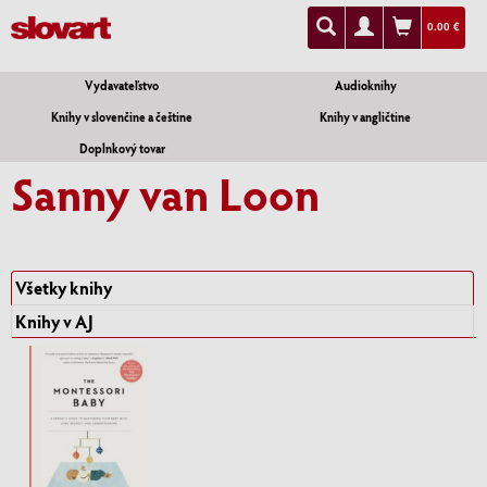
0.00 €
Vydavateľstvo
Audioknihy
Knihy v slovenčine a češtine
Knihy v angličtine
Doplnkový tovar
Sanny van Loon
Všetky knihy
Knihy v AJ