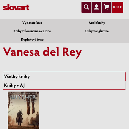
0.00 €
Vydavateľstvo
Audioknihy
Knihy v slovenčine a češtine
Knihy v angličtine
Doplnkový tovar
Vanesa del Rey
Všetky knihy
Knihy v AJ