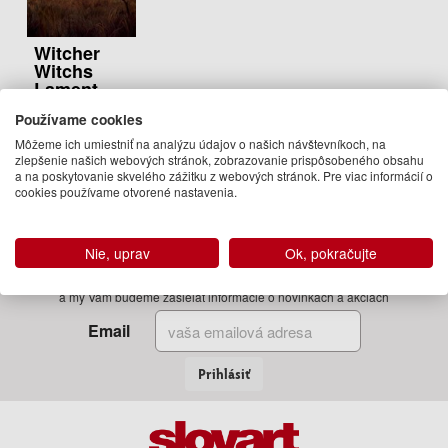
Witcher
Witchs
Lament
Bartosz Sztybor
Používame cookies
19.95 €
Môžeme ich umiestniť na analýzu údajov o našich návštevníkoch, na
zlepšenie našich webových stránok, zobrazovanie prispôsobeného obsahu
Dodanie do
a na poskytovanie skvelého zážitku z webových stránok. Pre viac informácií o
21 dní
cookies používame otvorené nastavenia.
Nie, uprav
Ok, pokračujte
Zadajte Váš email
a my Vám budeme zasielať informácie o novinkách a akciách
Email
Prihlásiť