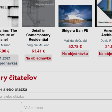
arino: The
Detail in
Shigeru Ban PB
Amer
ecture of
Contemporary
Archit
anel
Residential
Matilda McQuaid
David P.
r Marino
Virginia McLeod
52.78 €
24.
.00 €
61.41 €
Na objednávku
Na obj
11.2021
Na objednávku
jednávka)
ry čitateľov
r alebo otázka