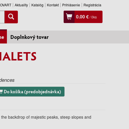
SLOVART
Aktuality
Katalóg
Kontakt
Prihlásenie
Registrácia
0.00 €
/
0
ks
ne
Doplnkový tovar
CHALETS
idences
Do košíka (predobjednávka)
st the backdrop of majestic peaks, steep slopes and