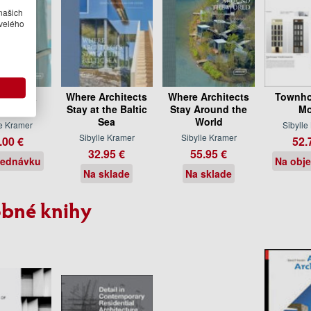
našich
velého
and Spa
Where Architects
Where Architects
Townho
Stay at the Baltic
Stay Around the
Mo
Sea
World
le Kramer
Sibylle
Sibylle Kramer
Sibylle Kramer
.00 €
52.
32.95 €
55.95 €
jednávku
Na obj
Na sklade
Na sklade
bné knihy