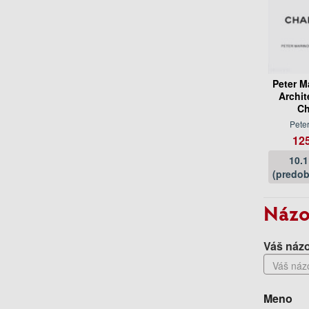
Peter M
Archit
Ch
Pete
125
10.
(predob
Názo
Váš názo
Meno