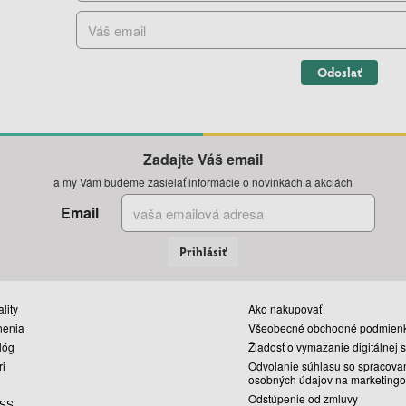
Odoslať
Zadajte Váš email
a my Vám budeme zasielať informácie o novinkách a akciách
Email
Prihlásiť
lity
Ako nakupovať
nenia
Všeobecné obchodné podmien
lóg
Žiadosť o vymazanie digitálnej 
ri
Odvolanie súhlasu so spracova
osobných údajov na marketingo
Odstúpenie od zmluvy
SS