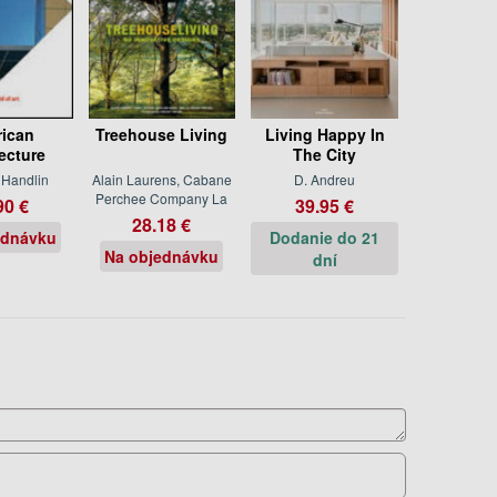
ican
Treehouse Living
Living Happy In
ecture
The City
 Handlin
Alain Laurens, Cabane
D. Andreu
Perchee Company La
90 €
39.95 €
28.18 €
ednávku
Dodanie do 21
Na objednávku
dní