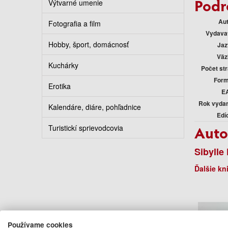
Podr
Výtvarné umenie
Au
Fotografia a film
Vydava
Hobby, šport, domácnosť
Jaz
Väz
Kuchárky
Počet st
Form
Erotika
E
Rok vyda
Kalendáre, diáre, pohľadnice
Edí
Auto
Turistickí sprievodcovia
Sibylle
Ďalšie kn
Používame cookies