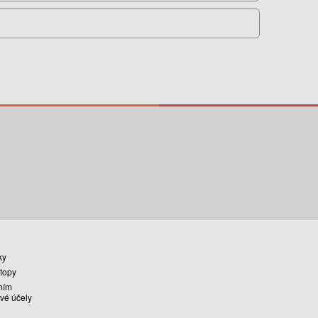
ky
stopy
ním
vé účely