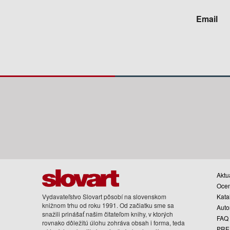
Email
Aktua
Oce
Vydavateľstvo Slovart pôsobí na slovenskom
Kata
knižnom trhu od roku 1991. Od začiatku sme sa
Auto
snažili prinášať našim čitateľom knihy, v ktorých
FAQ
rovnako dôležitú úlohu zohráva obsah i forma, teda
PRE