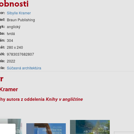
obnosti
tor
Sibylle Kramer
teľ
Braun Publishing
yk
anglický
ba
tvrdá
rán
304
át
280 x 240
AN
9783037682807
nia
2022
cia
Súčasná architektúra
r
 Kramer
ihy autora z oddelenia
Knihy v angličtine