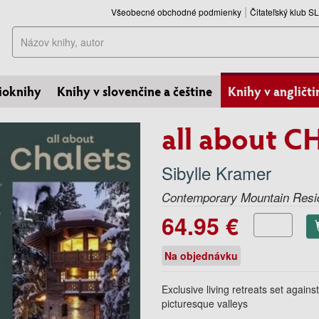
Všeobecné obchodné podmienky
Čitateľský klub 
Hľadať
ioknihy
Knihy v slovenčine a češtine
Knihy v angličti
all about 
Sibylle Kramer
Contemporary Mountain Res
64.95 €
Na objednávku
Exclusive living retreats set again
picturesque valleys