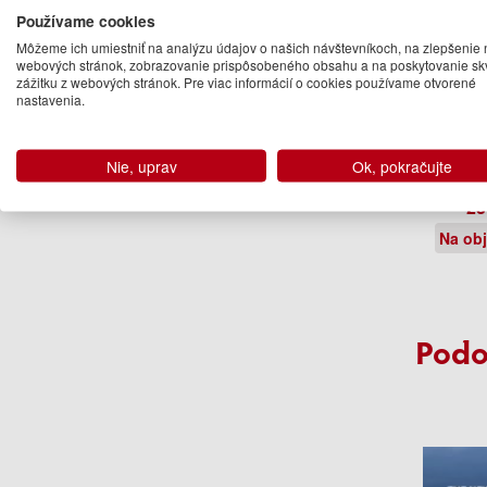
Používame cookies
Môžeme ich umiestniť na analýzu údajov o našich návštevníkoch, na zlepšenie 
webových stránok, zobrazovanie prispôsobeného obsahu a na poskytovanie sk
zážitku z webových stránok. Pre viac informácií o cookies používame otvorené
nastavenia.
archit
Nie, uprav
Ok, pokračujte
Reinie
23
Na ob
Podo