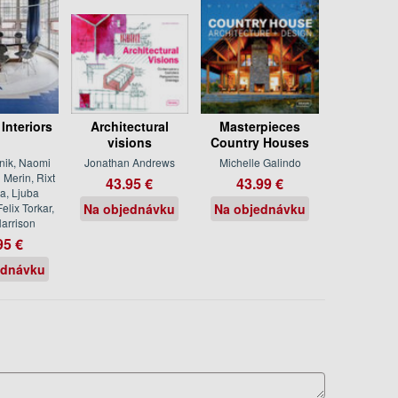
 Interiors
Architectural
Masterpieces
visions
Country Houses
nik, Naomi
Jonathan Andrews
Michelle Galindo
i Merin, Rixt
43.95 €
43.99 €
a, Ljuba
elix Torkar,
Na objednávku
Na objednávku
arrison
95 €
ednávku