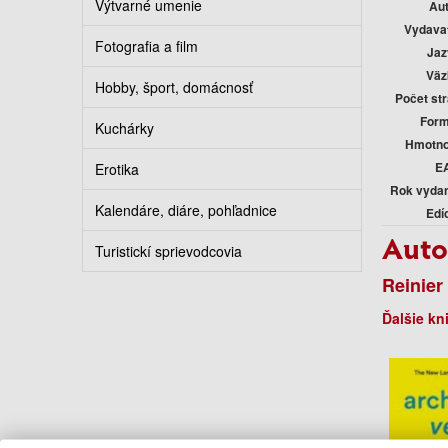
Výtvarné umenie
Au
Vydava
Fotografia a film
Jaz
Väz
Hobby, šport, domácnosť
Počet st
Form
Kuchárky
Hmotno
E
Erotika
Rok vyda
Kalendáre, diáre, pohľadnice
Edí
Auto
Turistickí sprievodcovia
Reinier
Ďalšie kn