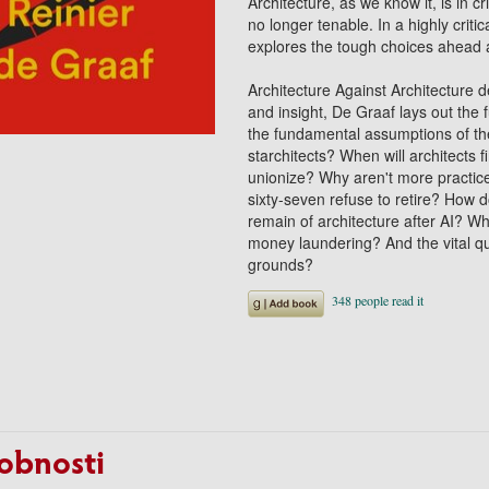
Architecture, as we know it, is in c
no longer tenable. In a highly criti
explores the tough choices ahead a
Architecture Against Architecture
d
and insight, De Graaf lays out the 
the fundamental assumptions of the
starchitects? When will architects fi
unionize? Why aren't more practic
sixty-seven refuse to retire? How 
remain of architecture after AI? W
money laundering? And the vital qu
grounds?
obnosti