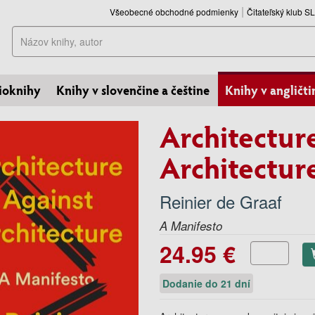
Všeobecné obchodné podmienky
Čitateľský klub 
Hľadať
ioknihy
Knihy v slovenčine a češtine
Knihy v angličti
Architectur
Architectur
Reinier de Graaf
A Manifesto
24.95 €
Dodanie do 21 dní