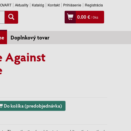
SLOVART
Aktuality
Katalóg
Kontakt
Prihlásenie
Registrácia
0.00 €
/
0
ks
ne
Doplnkový tovar
e Against
e
Do košíka (predobjednávka)