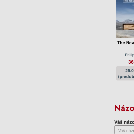
The New
Phili
36
25.
(predob
Názo
Váš názo