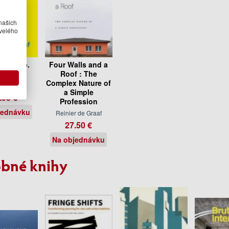
našich
velého
ect, verb.
Four Walls and a
Roof : The
Complex Nature of
r de Graaf
a Simple
.95 €
Profession
jednávku
Reinier de Graaf
27.50 €
Na objednávku
bné knihy