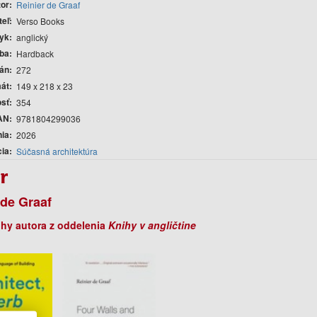
tor
Reinier de Graaf
teľ
Verso Books
yk
anglický
ba
Hardback
rán
272
át
149 x 218 x 23
sť
354
AN
9781804299036
nia
2026
cia
Súčasná architektúra
r
 de Graaf
ihy autora z oddelenia
Knihy v angličtine