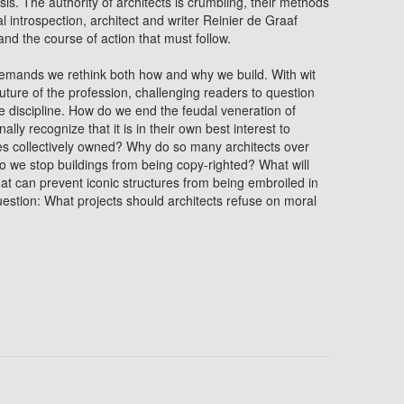
risis. The authority of architects is crumbling, their methods
cal introspection, architect and writer Reinier de Graaf
nd the course of action that must follow.
emands we rethink both how and why we build. With wit
future of the profession, challenging readers to question
 discipline. How do we end the feudal veneration of
nally recognize that it is in their own best interest to
es collectively owned? Why do so many architects over
do we stop buildings from being copy-righted? What will
hat can prevent iconic structures from being embroiled in
estion: What projects should architects refuse on moral