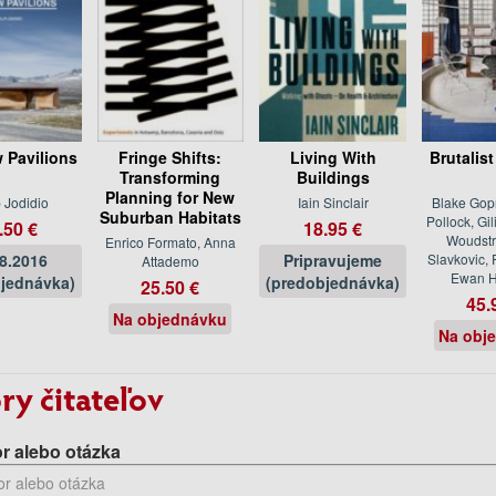
 Pavilions
Fringe Shifts:
Living With
Brutalist
Transforming
Buildings
Planning for New
p Jodidio
Iain Sinclair
Blake Gop
Suburban Habitats
Pollock, Gil
.50 €
18.95 €
Woudstr
Enrico Formato, Anna
08.2016
Pripravujeme
Slavkovic, F
Attademo
Ewan H
jednávka)
(predobjednávka)
25.50 €
45.
Na objednávku
Na obj
ry čitateľov
r alebo otázka