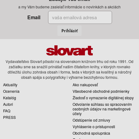
a my Vám budeme zasielať informácie o novinkách a akciách
Email
Prihlásiť
Vydavateľstvo Slovart pôsobí na slovenskom knižnom trhu od roku 1991. Od
začiatku sme sa snažili prinášať našim čitateľom knihy, v ktorých rovnako
dôležitú úlohu zohráva obsah i forma, teda v ktorých sa kvalitný a náročný
obsah spája s polygraficky i výtvarne bezchybnou formou.
Aktuality
Ako nakupovať
Ocenenia
Všeobecné obchodné podmienky
Katalóg
Žiadosť o vymazanie digitálnej stopy
Autori
Odvolanie súhlasu so spracovaním
osobných údajov na marketingové
FAQ
účely
PRESS
Odstúpenie od zmluvy
Vyhlásenie o prístupnosti
Obchodná spolupráca