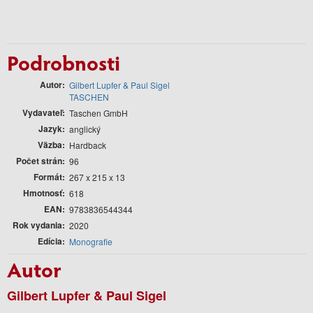
Podrobnosti
Autor
Gilbert Lupfer & Paul Sigel
TASCHEN
Vydavateľ
Taschen GmbH
Jazyk
anglický
Väzba
Hardback
Počet strán
96
Formát
267 x 215 x 13
Hmotnosť
618
EAN
9783836544344
Rok vydania
2020
Edícia
Monografie
Autor
Gilbert Lupfer & Paul Sigel