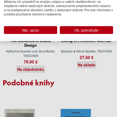
Môžeme ich umiestniť na analýzu údajov o našich návštevníkoch, na
zlepšenie našich webových stránok, zobrazovanie prispôsobeného obsahu
a na poskytovanie skvelého zážitku z webových stránok. Pre viac informácií o
cookies používame otvorené nastavenia.
Nie, uprav
Ok, pokračujte
The Elements of Brand
Living in Provence. 40th Ed.
Design
Katharina Sussek und Jens Muller,
Barbara & René Stoeltie, TASCHEN
TASCHEN
27.50 €
79.95 €
Na sklade
Na objednávku
Podobné knihy