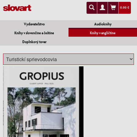
0.00 €
Vydavateľstvo
Audioknihy
Knihy v slovenčine a češtine
Knihy v angličtine
Doplnkový tovar