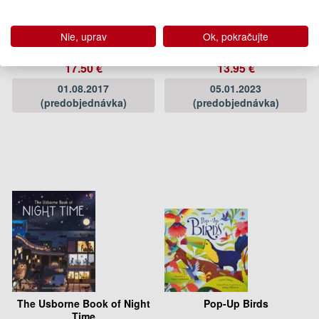
Big Picture Book Dinosaurs
Look Inside Volcanoes and
Earthquakes
Nie, uprav
Ok, pokračujte
Laura Cowan
Laura Cowan, Emily Bone
17.50 €
13.95 €
01.08.2017
05.01.2023
(predobjednávka)
(predobjednávka)
The Usborne Book of Night
Pop-Up Birds
Time