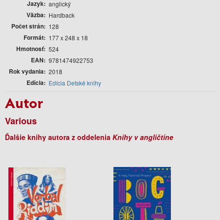
Jazyk
anglický
Väzba
Hardback
Počet strán
128
Formát
177 x 248 x 18
Hmotnosť
524
EAN
9781474922753
Rok vydania
2018
Edícia
Edícia Detské knihy
Autor
Various
Ďalšie knihy autora z oddelenia
Knihy v angličtine