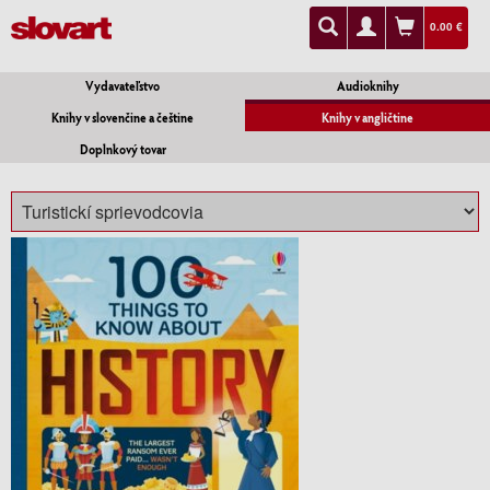
0.00 €
Vydavateľstvo
Audioknihy
Knihy v slovenčine a češtine
Knihy v angličtine
Doplnkový tovar