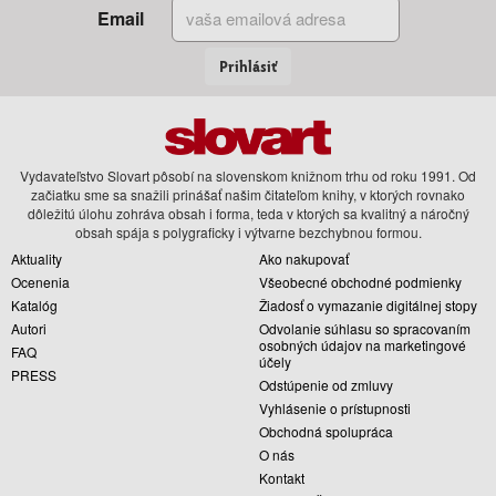
Email
Prihlásiť
Vydavateľstvo Slovart pôsobí na slovenskom knižnom trhu od roku 1991. Od
začiatku sme sa snažili prinášať našim čitateľom knihy, v ktorých rovnako
dôležitú úlohu zohráva obsah i forma, teda v ktorých sa kvalitný a náročný
obsah spája s polygraficky i výtvarne bezchybnou formou.
Aktuality
Ako nakupovať
Ocenenia
Všeobecné obchodné podmienky
Katalóg
Žiadosť o vymazanie digitálnej stopy
Autori
Odvolanie súhlasu so spracovaním
osobných údajov na marketingové
FAQ
účely
PRESS
Odstúpenie od zmluvy
Vyhlásenie o prístupnosti
Obchodná spolupráca
O nás
Kontakt