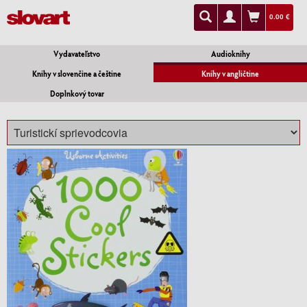
0.00 €
Vydavateľstvo
Audioknihy
Knihy v slovenčine a češtine
Knihy v angličtine
Doplnkový tovar