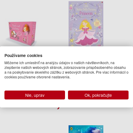
Používame cookies
Thats Not My Fairy Book and
Little Sticker Dolly Dressing
Plush
Princess
Môžeme ich umiestniť na analýzu údajov o našich návštevníkoch, na
zlepšenie našich webových stránok, zobrazovanie prispôsobeného obsahu
Fiona Watt
Fiona Watt
a na poskytovanie skvelého zážitku z webových stránok. Pre viac informácií o
20.50 €
8.95 €
cookies používame otvorené nastavenia.
03.09.2020
Na objednávku
(predobjednávka)
Nie, uprav
Ok, pokračujte
Podobné knihy