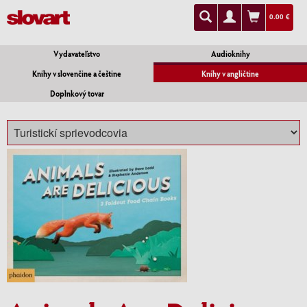
0.00 €
Vydavateľstvo
Audioknihy
Knihy v slovenčine a češtine
Knihy v angličtine
Doplnkový tovar