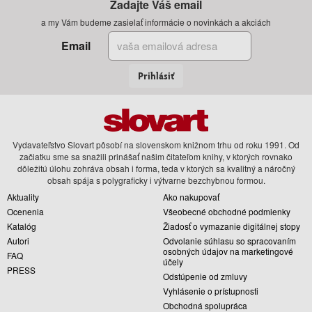
Zadajte Váš email
a my Vám budeme zasielať informácie o novinkách a akciách
Email
Prihlásiť
Vydavateľstvo Slovart pôsobí na slovenskom knižnom trhu od roku 1991. Od
začiatku sme sa snažili prinášať našim čitateľom knihy, v ktorých rovnako
dôležitú úlohu zohráva obsah i forma, teda v ktorých sa kvalitný a náročný
obsah spája s polygraficky i výtvarne bezchybnou formou.
Aktuality
Ako nakupovať
Ocenenia
Všeobecné obchodné podmienky
Katalóg
Žiadosť o vymazanie digitálnej stopy
Autori
Odvolanie súhlasu so spracovaním
osobných údajov na marketingové
FAQ
účely
PRESS
Odstúpenie od zmluvy
Vyhlásenie o prístupnosti
Obchodná spolupráca