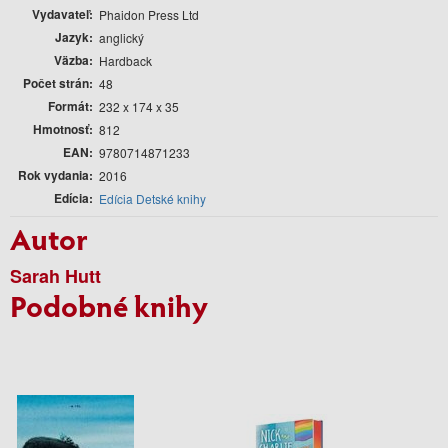
Vydavateľ
Phaidon Press Ltd
Jazyk
anglický
Väzba
Hardback
Počet strán
48
Formát
232 x 174 x 35
Hmotnosť
812
EAN
9780714871233
Rok vydania
2016
Edícia
Edícia Detské knihy
Autor
Sarah Hutt
Podobné knihy