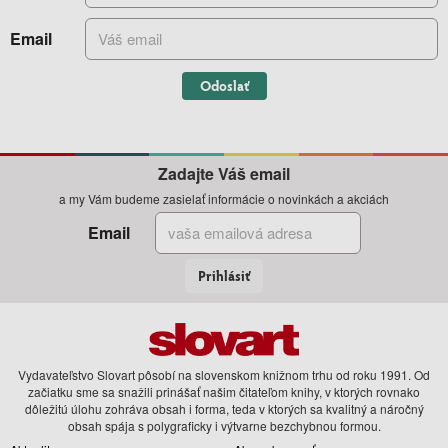
Email
Odoslať
Zadajte Váš email
a my Vám budeme zasielať informácie o novinkách a akciách
Email
Prihlásiť
Vydavateľstvo Slovart pôsobí na slovenskom knižnom trhu od roku 1991. Od
začiatku sme sa snažili prinášať našim čitateľom knihy, v ktorých rovnako
dôležitú úlohu zohráva obsah i forma, teda v ktorých sa kvalitný a náročný
obsah spája s polygraficky i výtvarne bezchybnou formou.