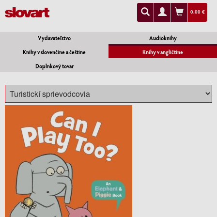
0.00 €
Vydavateľstvo
Audioknihy
Knihy v slovenčine a češtine
Knihy v angličtine
Doplnkový tovar