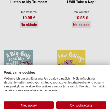
Listen to My Trumpet!
I Will Take a Nap!
Mo Willems
Mo Willems
10.95 €
10.95 €
Na sklade
Na sklade
Používame cookies
Môžeme ich umiestniť na analýzu údajov o našich návštevníkoch, na
zlepšenie našich webových stránok, zobrazovanie prispôsobeného obsahu
a na poskytovanie skvelého zážitku z webových stránok. Pre viac informácií o
cookies používame otvorené nastavenia.
A Big Guy Took My Ball!
I Am Going!
Mo Willems
Mo Willems
Nie, uprav
Ok, pokračujte
10.95 €
10.95 €