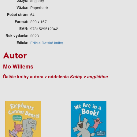
Jazyk
anglický
Väzba
Paperback
Počet strán
64
Formát
229 x 167
EAN
9781529512342
Rok vydania
2023
Edícia
Edícia Detské knihy
Autor
Mo Willems
Ďalšie knihy autora z oddelenia
Knihy v angličtine