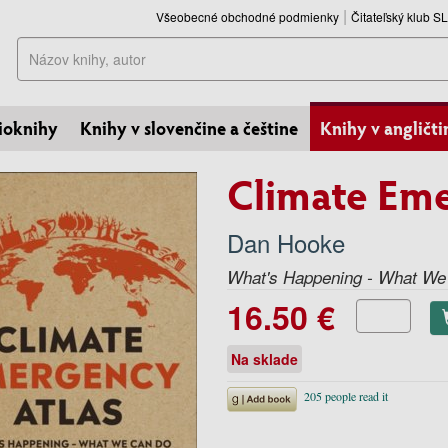
Všeobecné obchodné podmienky
Čitateľský klub 
Hľadať
ioknihy
Knihy v slovenčine a češtine
Knihy v angličti
Climate Eme
Dan Hooke
What's Happening - What We
16.50 €
Na sklade