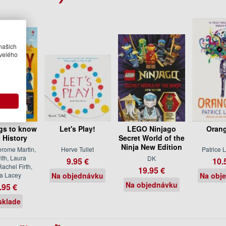
našich
velého
ngs to know
Let's Play!
LEGO Ninjago
Oran
 History
Secret World of the
Ninja New Edition
erome Martin,
Herve Tullet
Patrice 
ith, Laura
DK
9.95 €
10.
achel Firth,
19.95 €
a Lacey
Na objednávku
Na obj
Na objednávku
.95 €
sklade