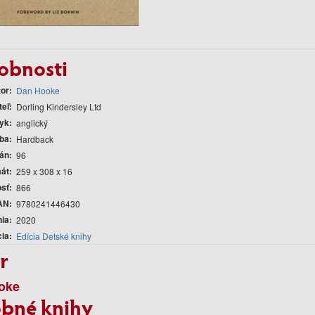
obnosti
tor
Dan Hooke
teľ
Dorling Kindersley Ltd
yk
anglický
ba
Hardback
rán
96
át
259 x 308 x 16
sť
866
AN
9780241446430
nia
2020
cia
Edícia Detské knihy
r
oke
bné knihy