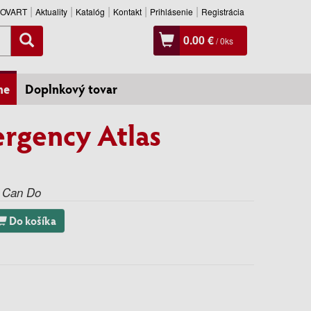
SLOVART
Aktuality
Katalóg
Kontakt
Prihlásenie
Registrácia
0.00 €
/
0
ks
ne
Doplnkový tovar
rgency Atlas
 Can Do
Do košíka