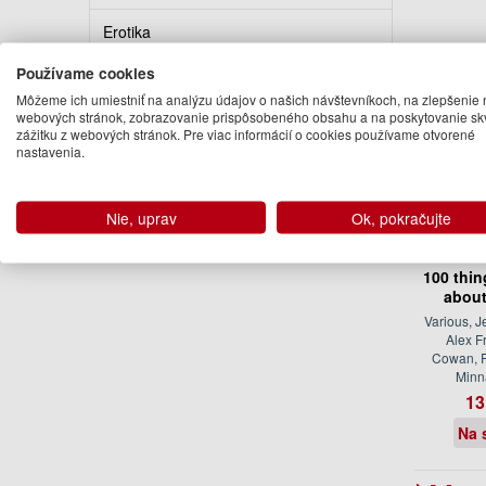
Erotika
Používame cookies
Kalendáre, diáre, pohľadnice
Môžeme ich umiestniť na analýzu údajov o našich návštevníkoch, na zlepšenie 
webových stránok, zobrazovanie prispôsobeného obsahu a na poskytovanie sk
Turistickí sprievodcovia
zážitku z webových stránok. Pre viac informácií o cookies používame otvorené
nastavenia.
Nie, uprav
Ok, pokračujte
100 thi
about
Various, J
Alex Fr
Cowan, R
Minn
13
Na 