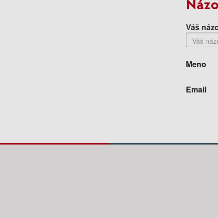
Názo
Váš názo
Meno
Email