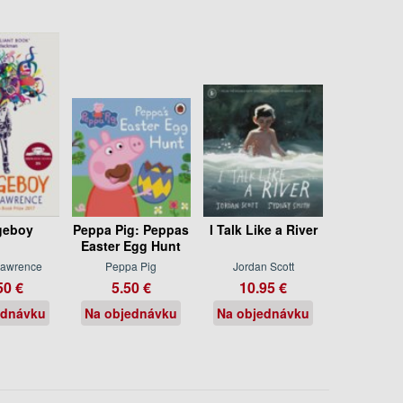
geboy
Peppa Pig: Peppas
I Talk Like a River
Easter Egg Hunt
Lawrence
Peppa Pig
Jordan Scott
50 €
5.50 €
10.95 €
ednávku
Na objednávku
Na objednávku