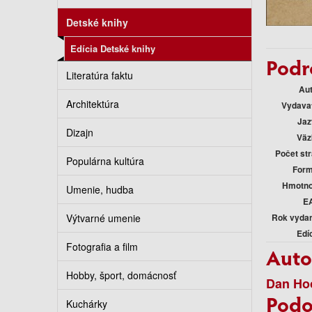
Detské knihy
Edícia Detské knihy
Podr
Literatúra faktu
Au
Architektúra
Vydava
Jaz
Dizajn
Väz
Počet st
Populárna kultúra
Form
Hmotno
Umenie, hudba
E
Výtvarné umenie
Rok vyda
Edí
Fotografia a film
Auto
Hobby, šport, domácnosť
Dan Ho
Podo
Kuchárky