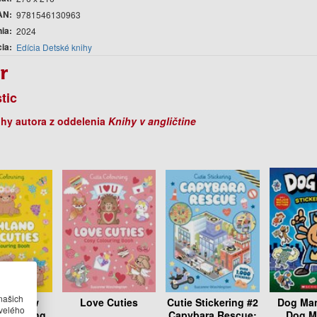
AN
9781546130963
nia
2024
cia
Edícia Detské knihy
r
tic
ihy autora z oddelenia
Knihy v angličtine
našich
and Cow
Love Cuties
Cutie Stickering #2
Dog Man
velého
 Colouring
Capybara Rescue:
Dog M