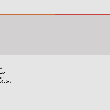
ky
stopy
ním
vé účely