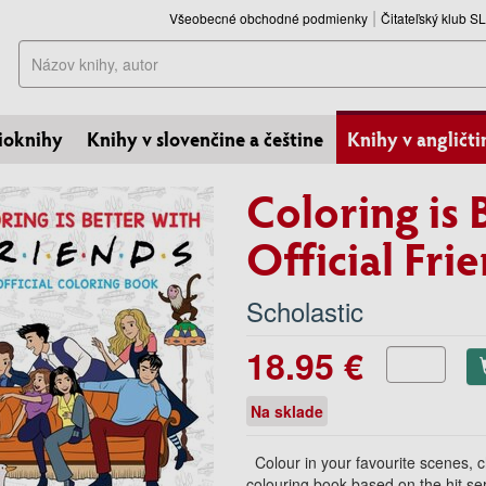
Všeobecné obchodné podmienky
Čitateľský klub 
Hľadať
ioknihy
Knihy v slovenčine a češtine
Knihy v angličti
Coloring is 
Official Fr
Scholastic
18.95 €
Na sklade
Colour in your favourite scenes, c
colouring book based on the hit ser