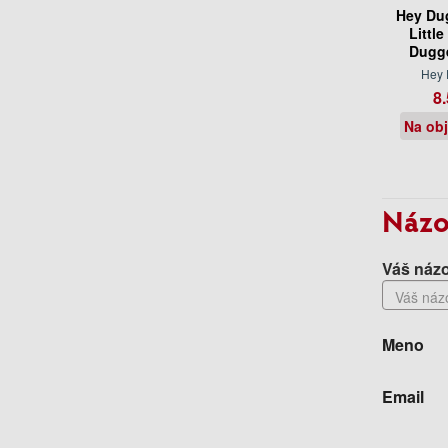
Hey Du
Littl
Dugg
Hey
8.
Na ob
Názo
Váš názo
Meno
Email