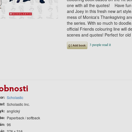
one with all the quotes! Have fun
and Joey in this fresh new art styl
mess of Monica's Thanksgiving and
the series. With so much to doodle
official Friends colouring line will 
scenes and quotes! Perfect for old
obnosti
tor
Scholastic
teľ
Scholastic Inc.
yk
anglický
ba
Paperback / softback
rán
96
át
276 x 216