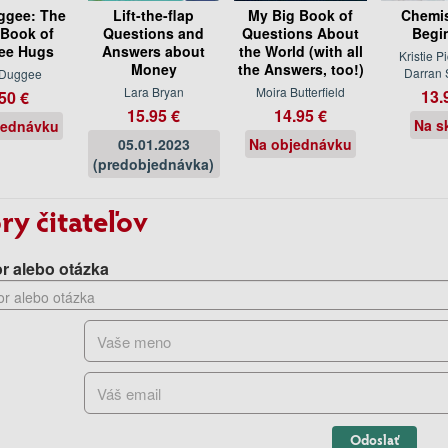
ggee: The
Lift-the-flap
My Big Book of
Chemis
e Book of
Questions and
Questions About
Begi
ee Hugs
Answers about
the World (with all
Kristie Pi
Money
the Answers, too!)
Darran 
 Duggee
Lara Bryan
Moira Butterfield
13.
50 €
15.95 €
14.95 €
Na s
jednávku
05.01.2023
Na objednávku
(predobjednávka)
ry čitateľov
r alebo otázka
Odoslať