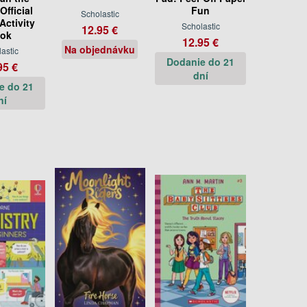
Official
Fun
Scholastic
Activity
Scholastic
12.95 €
ok
12.95 €
Na objednávku
astic
Dodanie do 21
95 €
dní
e do 21
ní