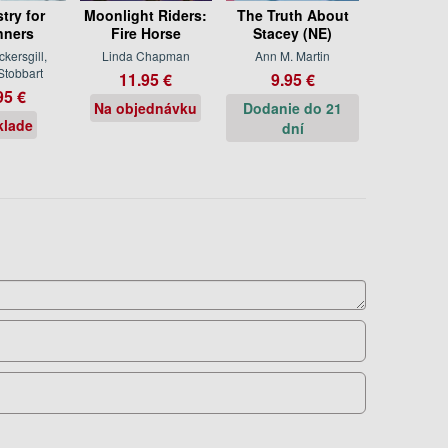
try for
Moonlight Riders:
The Truth About
nners
Fire Horse
Stacey (NE)
ckersgill,
Linda Chapman
Ann M. Martin
Stobbart
11.95 €
9.95 €
95 €
Na objednávku
Dodanie do 21
klade
dní