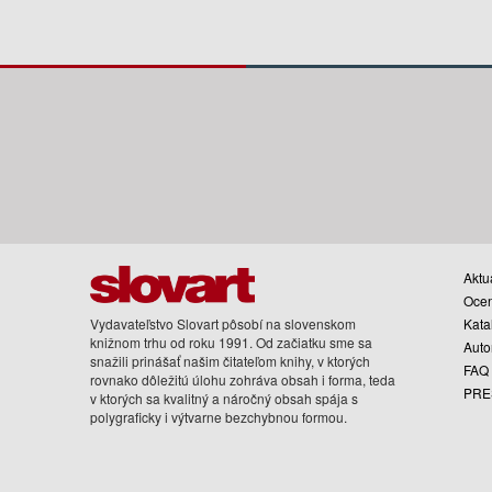
Aktua
Oce
Vydavateľstvo Slovart pôsobí na slovenskom
Kata
knižnom trhu od roku 1991. Od začiatku sme sa
Auto
snažili prinášať našim čitateľom knihy, v ktorých
FAQ
rovnako dôležitú úlohu zohráva obsah i forma, teda
PRE
v ktorých sa kvalitný a náročný obsah spája s
polygraficky i výtvarne bezchybnou formou.