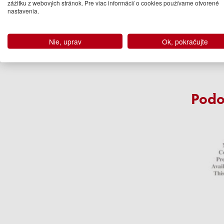
zážitku z webových stránok. Pre viac informácií o cookies používame otvorené
B
nastavenia.
Sch
12
Nie, uprav
Ok, pokračujte
Na 
Podo