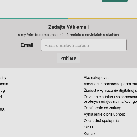
Zadajte Váš email
a my Vám budeme zasielať informácie o novinkách a akciách
Email
Prihlásiť
lity
Ako nakupovať
nenia
Všeobecné obchodné podmien
lóg
Žiadosť o vymazanie digitálnej 
ri
Odvolanie súhlasu so spracova
osobných údajov na marketingo
Odstúpenie od zmluvy
SS
Vyhlásenie o prístupnosti
Obchodná spolupráca
O nás
Kontakt