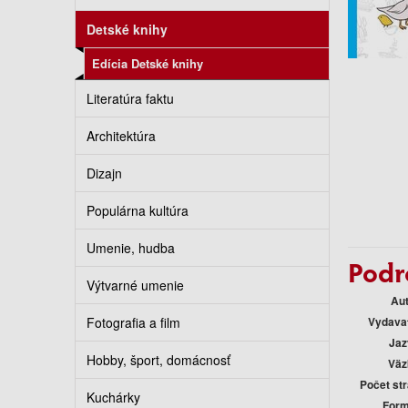
Detské knihy
Edícia Detské knihy
Literatúra faktu
Architektúra
Dizajn
Populárna kultúra
Umenie, hudba
Podr
Výtvarné umenie
Au
Fotografia a film
Vydava
Jaz
Hobby, šport, domácnosť
Väz
Počet st
Kuchárky
Form