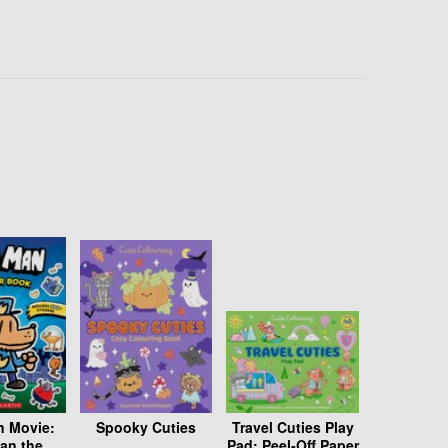
 Movie:
Spooky Cuties
Travel Cuties Play
an the
Pad: Peel-Off Paper