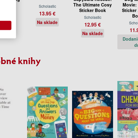
ook
The Ultimate Cosy
Movie: 
Scholastic
Sticker Book
Sticker 
olastic
13.95 €
Bo
Scholastic
.95 €
Na sklade
Schol
12.95 €
sklade
11.
Na sklade
Dodani
d
bné knihy