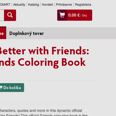
SLOVART
Aktuality
Katalóg
Kontakt
Prihlásenie
Registrácia
0.00 €
/
0
ks
ne
Doplnkový tovar
Better with Friends:
iends Coloring Book
Do košíka
haracters, quotes and more in this dynamic official
ies Friends! This official Friends colouring book is the