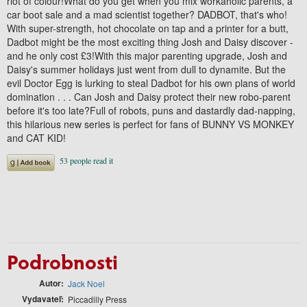
riot of colour!What do you get when you mix workaholic parents, a
car boot sale and a mad scientist together? DADBOT, that's who!
With super-strength, hot chocolate on tap and a printer for a butt,
Dadbot might be the most exciting thing Josh and Daisy discover -
and he only cost £3!With this major parenting upgrade, Josh and
Daisy's summer holidays just went from dull to dynamite. But the
evil Doctor Egg is lurking to steal Dadbot for his own plans of world
domination . .
. Can Josh and Daisy protect their new robo-parent
before it's too late?Full of robots, puns and dastardly dad-napping,
this hilarious new series is perfect for fans of BUNNY VS MONKEY
and CAT KID!
Podrobnosti
Autor
Jack Noel
Vydavateľ
Piccadilly Press