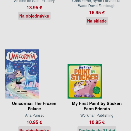
Antoine de Saint-Exupéry
Chris Ferrie, Byrne LaGinestra,
Wade David Fairclough
13.95 €
16.95 €
Na objednávku
Na sklade
Unicornia: The Frozen
My First Paint by Sticker:
Palace
Farm Friends
Ana Punset
Workman Publishing
10.95 €
10.95 €
Na objednávku
Dodanie do 21 dní