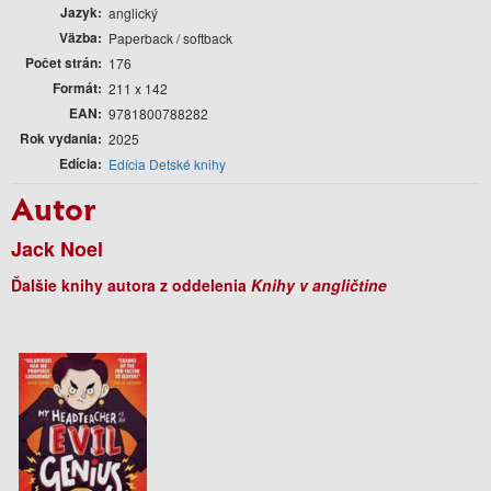
Jazyk
anglický
Väzba
Paperback / softback
Počet strán
176
Formát
211 x 142
EAN
9781800788282
Rok vydania
2025
Edícia
Edícia Detské knihy
Autor
Jack Noel
Ďalšie knihy autora z oddelenia
Knihy v angličtine