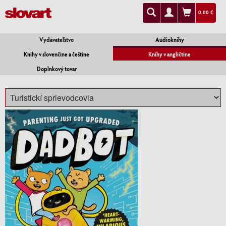
0.00 €
Vydavateľstvo
Audioknihy
Knihy v slovenčine a češtine
Knihy v angličtine
Doplnkový tovar