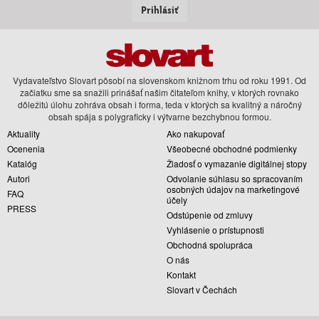
Prihlásiť
Vydavateľstvo Slovart pôsobí na slovenskom knižnom trhu od roku 1991. Od
začiatku sme sa snažili prinášať našim čitateľom knihy, v ktorých rovnako
dôležitú úlohu zohráva obsah i forma, teda v ktorých sa kvalitný a náročný
obsah spája s polygraficky i výtvarne bezchybnou formou.
Aktuality
Ako nakupovať
Ocenenia
Všeobecné obchodné podmienky
Katalóg
Žiadosť o vymazanie digitálnej stopy
Autori
Odvolanie súhlasu so spracovaním
osobných údajov na marketingové
FAQ
účely
PRESS
Odstúpenie od zmluvy
Vyhlásenie o prístupnosti
Obchodná spolupráca
O nás
Kontakt
Slovart v Čechách