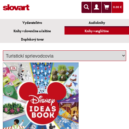
0.00 €
Vydavateľstvo
Audioknihy
Knihy v slovenčine a češtine
Knihy v angličtine
Doplnkový tovar