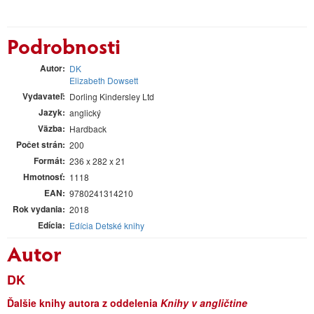
Podrobnosti
Autor
DK
Elizabeth Dowsett
Vydavateľ
Dorling Kindersley Ltd
Jazyk
anglický
Väzba
Hardback
Počet strán
200
Formát
236 x 282 x 21
Hmotnosť
1118
EAN
9780241314210
Rok vydania
2018
Edícia
Edícia Detské knihy
Autor
DK
Ďalšie knihy autora z oddelenia
Knihy v angličtine