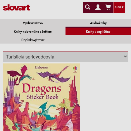
0.00 €
Vydavateľstvo
Audioknihy
Knihy v slovenčine a češtine
Knihy v angličtine
Doplnkový tovar