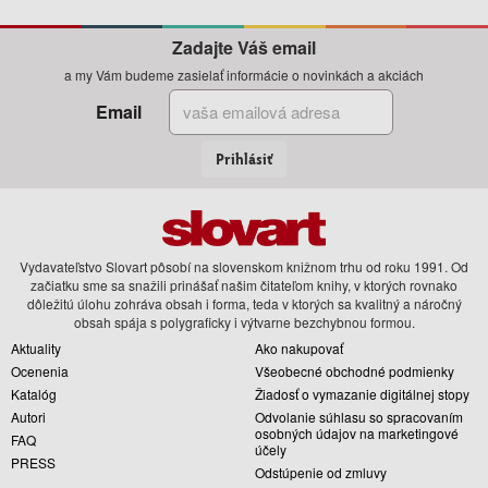
Zadajte Váš email
a my Vám budeme zasielať informácie o novinkách a akciách
Email
Prihlásiť
Vydavateľstvo Slovart pôsobí na slovenskom knižnom trhu od roku 1991. Od
začiatku sme sa snažili prinášať našim čitateľom knihy, v ktorých rovnako
dôležitú úlohu zohráva obsah i forma, teda v ktorých sa kvalitný a náročný
obsah spája s polygraficky i výtvarne bezchybnou formou.
Aktuality
Ako nakupovať
Ocenenia
Všeobecné obchodné podmienky
Katalóg
Žiadosť o vymazanie digitálnej stopy
Autori
Odvolanie súhlasu so spracovaním
osobných údajov na marketingové
FAQ
účely
PRESS
Odstúpenie od zmluvy