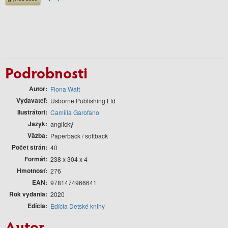
Podrobnosti
Autor
Fiona Watt
Vydavateľ
Usborne Publishing Ltd
Ilustrátori
Camilla Garofano
Jazyk
anglický
Väzba
Paperback / softback
Počet strán
40
Formát
238 x 304 x 4
Hmotnosť
276
EAN
9781474966641
Rok vydania
2020
Edícia
Edícia Detské knihy
Autor