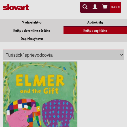
0.00 €
Vydavateľstvo
Audioknihy
Knihy v slovenčine a češtine
Knihy v angličtine
Doplnkový tovar