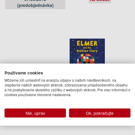
(predobjednávka)
Používame cookies
Môžeme ich umiestniť na analýzu údajov o našich návštevníkoch, na
Elmer and the Bedtime Story
zlepšenie našich webových stránok, zobrazovanie prispôsobeného obsahu
a na poskytovanie skvelého zážitku z webových stránok. Pre viac informácií o
cookies používame otvorené nastavenia.
David McKee
10.95 €
Na objednávku
Nie, uprav
Ok, pokračujte