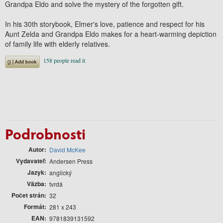
Grandpa Eldo and solve the mystery of the forgotten gift.
In his 30th storybook, Elmer's love, patience and respect for his
Aunt Zelda and Grandpa Eldo makes for a heart-warming depiction
of family life with elderly relatives.
Podrobnosti
Autor
David McKee
Vydavateľ
Andersen Press
Jazyk
anglický
Väzba
tvrdá
Počet strán
32
Formát
281 x 243
EAN
9781839131592