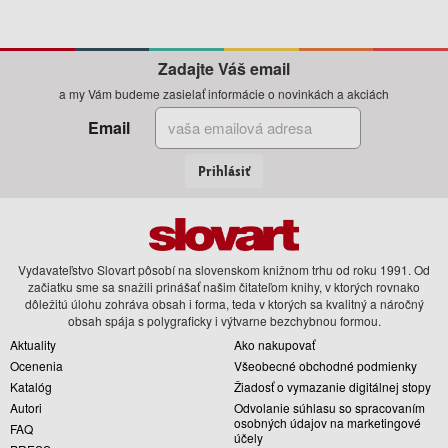
Zadajte Váš email
a my Vám budeme zasielať informácie o novinkách a akciách
Email
Prihlásiť
Vydavateľstvo Slovart pôsobí na slovenskom knižnom trhu od roku 1991. Od
začiatku sme sa snažili prinášať našim čitateľom knihy, v ktorých rovnako
dôležitú úlohu zohráva obsah i forma, teda v ktorých sa kvalitný a náročný
obsah spája s polygraficky i výtvarne bezchybnou formou.
Aktuality
Ako nakupovať
Ocenenia
Všeobecné obchodné podmienky
Katalóg
Žiadosť o vymazanie digitálnej stopy
Autori
Odvolanie súhlasu so spracovaním
osobných údajov na marketingové
FAQ
účely