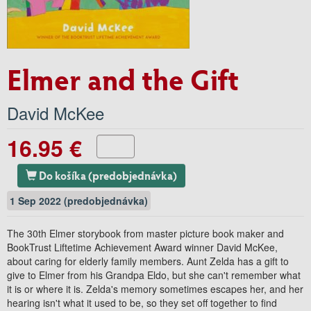
Elmer and the Gift
David McKee
16.95 €
Do košíka (predobjednávka)
1 Sep 2022 (predobjednávka)
The 30th Elmer storybook from master picture book maker and
BookTrust Liftetime Achievement Award winner David McKee,
about caring for elderly family members. Aunt Zelda has a gift to
give to Elmer from his Grandpa Eldo, but she can't remember what
it is or where it is. Zelda's memory sometimes escapes her, and her
hearing isn't what it used to be, so they set off together to find