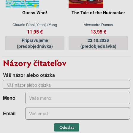
Guess Who!
The Tale of the Nutcracker
Claudio Ripol, Yeonju Yang
Alexandre Dumas
11.95 €
13.95 €
Pripravujeme
22.10.2026
(predobjednávka)
(predobjednávka)
Názory čitateľov
Váš názor alebo otázka
Meno
Email
Odoslať