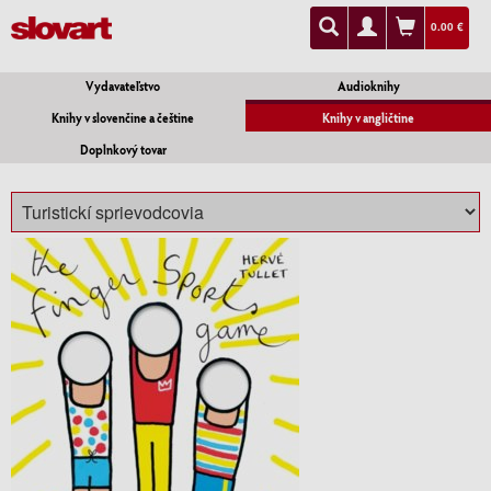
0.00 €
Vydavateľstvo
Audioknihy
Knihy v slovenčine a češtine
Knihy v angličtine
Doplnkový tovar