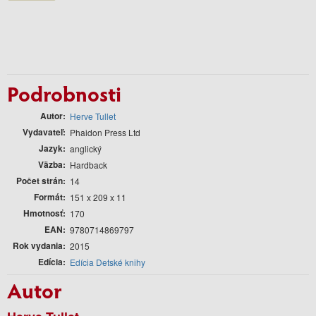
Podrobnosti
Autor
Herve Tullet
Vydavateľ
Phaidon Press Ltd
Jazyk
anglický
Väzba
Hardback
Počet strán
14
Formát
151 x 209 x 11
Hmotnosť
170
EAN
9780714869797
Rok vydania
2015
Edícia
Edícia Detské knihy
Autor