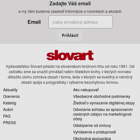
Zadajte Váš email
a my Vám budeme zasielať informácie o novinkách a akciách
Email
Prihlásiť
Vydavateľstvo Slovart pôsobí na slovenskom knižnom trhu od roku 1991. Od
začiatku sme sa snažili prinášať našim čitateľom knihy, v ktorých rovnako
dôležitú úlohu zohráva obsah i forma, teda v ktorých sa kvalitný a náročný
obsah spája s polygraficky i výtvarne bezchybnou formou.
Aktuality
Ako nakupovať
Ocenenia
Všeobecné obchodné podmienky
Katalóg
Žiadosť o vymazanie digitálnej stopy
Autori
Odvolanie súhlasu so spracovaním
osobných údajov na marketingové
FAQ
účely
PRESS
Odstúpenie od zmluvy
Vyhlásenie o prístupnosti
Obchodná spolupráca