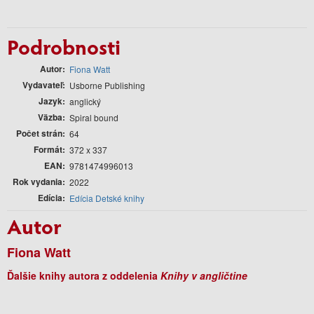
Podrobnosti
Autor
Fiona Watt
Vydavateľ
Usborne Publishing
Jazyk
anglický
Väzba
Spiral bound
Počet strán
64
Formát
372 x 337
EAN
9781474996013
Rok vydania
2022
Edícia
Edícia Detské knihy
Autor
Fiona Watt
Ďalšie knihy autora z oddelenia
Knihy v angličtine