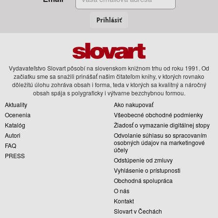
Prihlásiť
Vydavateľstvo Slovart pôsobí na slovenskom knižnom trhu od roku 1991. Od
začiatku sme sa snažili prinášať našim čitateľom knihy, v ktorých rovnako
dôležitú úlohu zohráva obsah i forma, teda v ktorých sa kvalitný a náročný
obsah spája s polygraficky i výtvarne bezchybnou formou.
Aktuality
Ako nakupovať
Ocenenia
Všeobecné obchodné podmienky
Katalóg
Žiadosť o vymazanie digitálnej stopy
Autori
Odvolanie súhlasu so spracovaním
osobných údajov na marketingové
FAQ
účely
PRESS
Odstúpenie od zmluvy
Vyhlásenie o prístupnosti
Obchodná spolupráca
O nás
Kontakt
Slovart v Čechách