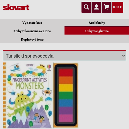
0.00 €
Vydavateľstvo
Audioknihy
Knihy v slovenčine a češtine
Knihy v angličtine
Doplnkový tovar