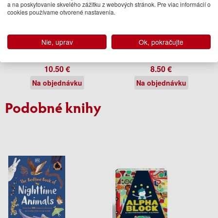
a na poskytovanie skvelého zážitku z webových stránok. Pre viac informácií o
cookies používame otvorené nastavenia.
Thats Not My Pony
Little Sticker Dolly Dressing
Nie, uprav
Ok, pokračujte
Woodland Fairy
Fiona Watt
Fiona Watt
10.50 €
8.50 €
Na objednávku
Na objednávku
Podobné knihy