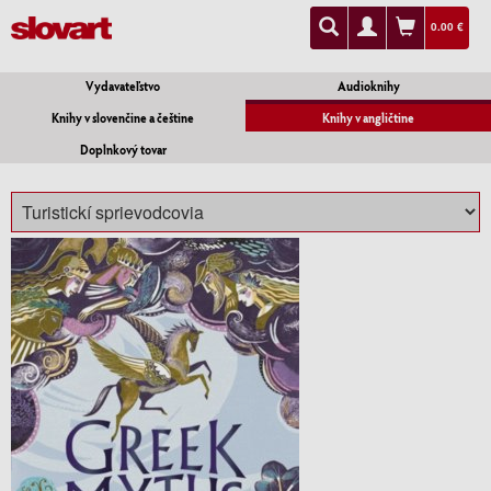
0.00 €
Vydavateľstvo
Audioknihy
Knihy v slovenčine a češtine
Knihy v angličtine
Doplnkový tovar