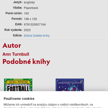
Jazyk
anglický
Väzba
Paperback
Počet strán
160
Formát
198 x 129
EAN
9781529507164
Rok vydania
2023
Edícia
Edícia Detské knihy
Autor
Ann Turnbull
Podobné knihy
Používame cookies
Môžeme ich umiestniť na analýzu údajov o našich návštevníkoch, na