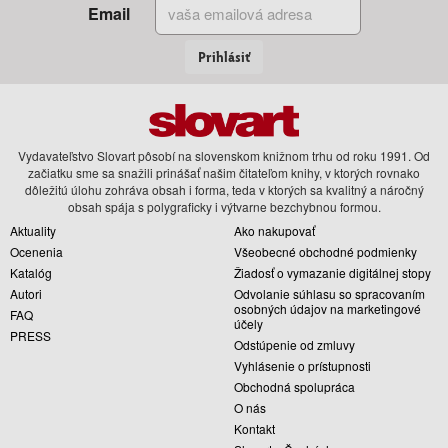
Email
Prihlásiť
Vydavateľstvo Slovart pôsobí na slovenskom knižnom trhu od roku 1991. Od
začiatku sme sa snažili prinášať našim čitateľom knihy, v ktorých rovnako
dôležitú úlohu zohráva obsah i forma, teda v ktorých sa kvalitný a náročný
obsah spája s polygraficky i výtvarne bezchybnou formou.
Aktuality
Ako nakupovať
Ocenenia
Všeobecné obchodné podmienky
Katalóg
Žiadosť o vymazanie digitálnej stopy
Autori
Odvolanie súhlasu so spracovaním
osobných údajov na marketingové
FAQ
účely
PRESS
Odstúpenie od zmluvy
Vyhlásenie o prístupnosti
Obchodná spolupráca
O nás
Kontakt