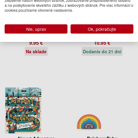
zlepšenie našich webových stránok, zobrazovanie prispôsobeného obsahu
a na poskytovanie skvelého zážitku z webových stránok. Pre viac informácií o
cookies používame otvorené nastavenia.
Football Superstars:
Witchspark
Football Activities Rule
Nie, uprav
Ok, pokračujte
Simon Mugford
Dominique Valente
9.95 €
10.95 €
Na sklade
Dodanie do 21 dní