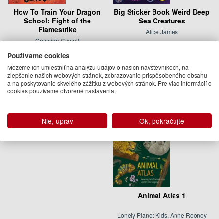
How To Train Your Dragon
Big Sticker Book Weird Deep
School: Fight of the
Sea Creatures
Flamestrike
Alice James
Cressida Cowell
12.83 €
10.95 €
Používame cookies
Na sklade
Dodanie do 21 dní
Môžeme ich umiestniť na analýzu údajov o našich návštevníkoch, na
zlepšenie našich webových stránok, zobrazovanie prispôsobeného obsahu
a na poskytovanie skvelého zážitku z webových stránok. Pre viac informácií o
cookies používame otvorené nastavenia.
Nie, uprav
Ok, pokračujte
Animal Atlas 1
Lonely Planet Kids, Anne Rooney