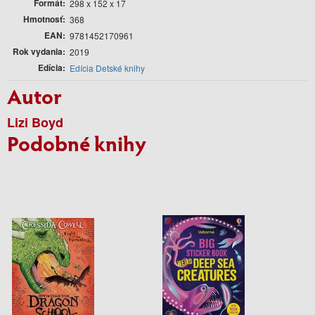
Formát
298 x 152 x 17
Hmotnosť
368
EAN
9781452170961
Rok vydania
2019
Edícia
Edícia Detské knihy
Autor
Lizi Boyd
Podobné knihy