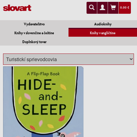
0.00 €
Vydavateľstvo
Audioknihy
Knihy v slovenčine a češtine
Knihy v angličtine
Doplnkový tovar