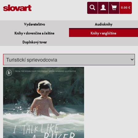
0.00 €
Vydavateľstvo
Audioknihy
Knihy v slovenčine a češtine
Knihy v angličtine
Doplnkový tovar