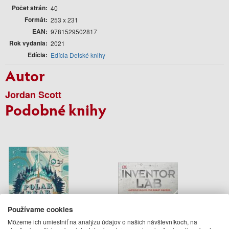
Počet strán
40
Formát
253 x 231
EAN
9781529502817
Rok vydania
2021
Edícia
Edícia Detské knihy
Autor
Jordan Scott
Podobné knihy
Používame cookies
Môžeme ich umiestniť na analýzu údajov o našich návštevníkoch, na