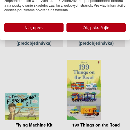
zlepšenie našich webových stránok, zobrazovanie prispôsobeného obsahu
a na poskytovanie skvelého zážitku z webových stránok. Pre viac informácií o
cookies používame otvorené nastavenia.
The Polar Bear Explorers
Inventor Lab
Club
Alex Bell
DK
Nie, uprav
Ok, pokračujte
9.95 €
18.95 €
02.11.2017
03.10.2019
(predobjednávka)
(predobjednávka)
Flying Machine Kit
199 Things on the Road