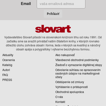
Email
Prihlásiť
Vydavateľstvo Slovart pôsobí na slovenskom knižnom trhu od roku 1991. Od
začiatku sme sa snažili prinášať našim čitateľom knihy, v ktorých rovnako
dôležitú úlohu zohráva obsah i forma, teda v ktorých sa kvalitný a náročný
obsah spája s polygraficky i výtvarne bezchybnou formou.
Aktuality
Ako nakupovať
Ocenenia
Všeobecné obchodné podmienky
Katalóg
Žiadosť o vymazanie digitálnej stopy
Autori
Odvolanie súhlasu so spracovaním
osobných údajov na marketingové
FAQ
účely
PRESS
Odstúpenie od zmluvy
Vyhlásenie o prístupnosti
Obchodná spolupráca
O nás
Kontakt