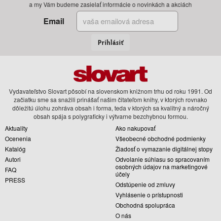
a my Vám budeme zasielať informácie o novinkách a akciách
Email
Prihlásiť
Vydavateľstvo Slovart pôsobí na slovenskom knižnom trhu od roku 1991. Od
začiatku sme sa snažili prinášať našim čitateľom knihy, v ktorých rovnako
dôležitú úlohu zohráva obsah i forma, teda v ktorých sa kvalitný a náročný
obsah spája s polygraficky i výtvarne bezchybnou formou.
Aktuality
Ako nakupovať
Ocenenia
Všeobecné obchodné podmienky
Katalóg
Žiadosť o vymazanie digitálnej stopy
Autori
Odvolanie súhlasu so spracovaním
osobných údajov na marketingové
FAQ
účely
PRESS
Odstúpenie od zmluvy
Vyhlásenie o prístupnosti
Obchodná spolupráca
O nás