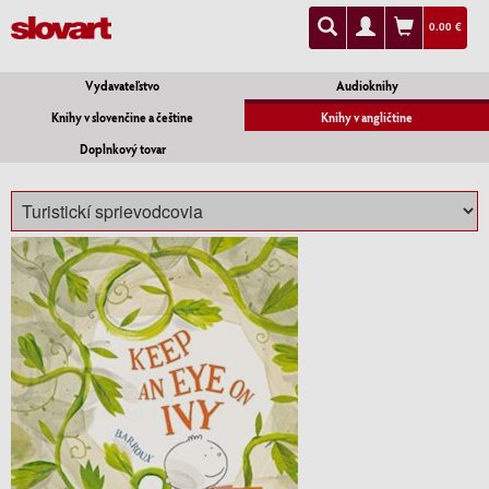
0.00 €
Vydavateľstvo
Audioknihy
Knihy v slovenčine a češtine
Knihy v angličtine
Doplnkový tovar