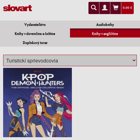
0.00 €
Vydavateľstvo
Audioknihy
Knihy v slovenčine a češtine
Knihy v angličtine
Doplnkový tovar