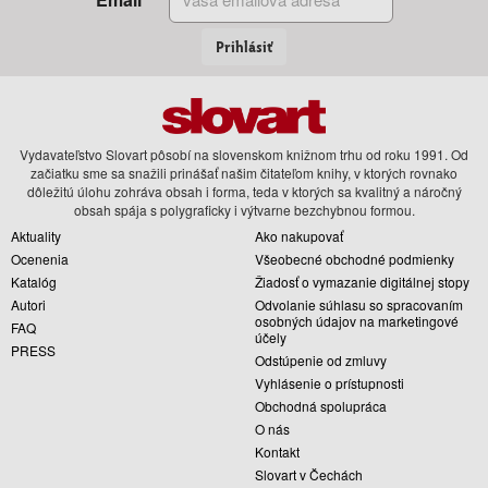
Prihlásiť
Vydavateľstvo Slovart pôsobí na slovenskom knižnom trhu od roku 1991. Od
začiatku sme sa snažili prinášať našim čitateľom knihy, v ktorých rovnako
dôležitú úlohu zohráva obsah i forma, teda v ktorých sa kvalitný a náročný
obsah spája s polygraficky i výtvarne bezchybnou formou.
Aktuality
Ako nakupovať
Ocenenia
Všeobecné obchodné podmienky
Katalóg
Žiadosť o vymazanie digitálnej stopy
Autori
Odvolanie súhlasu so spracovaním
osobných údajov na marketingové
FAQ
účely
PRESS
Odstúpenie od zmluvy
Vyhlásenie o prístupnosti
Obchodná spolupráca
O nás
Kontakt
Slovart v Čechách