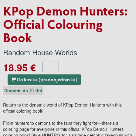
KPop Demon Hunters:
Official Colouring
Book
Random House Worlds
18.95 €
Do košíka (predobjednávka)
Dodanie do 21 dní
Return to the dynamic world of KPop Demon Hunters with this
official coloring book!
From hunters to demons to the fans they fight for―there’s a
coloring page for everyone in this official KPop Demon Hunters
coloring book! Style HUNTR/X for a savage demonic takedown with